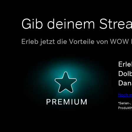
Gib deinem Stre
Erleb jetzt die Vorteile von WOW
Erle
Dolb
Dana
Noch m
*Serien-
Produkth