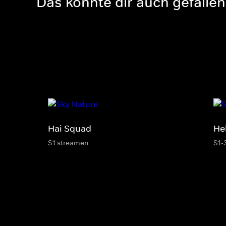
Das könnte dir auch gefallen
Hai Squad
He
S1 streamen
S1-