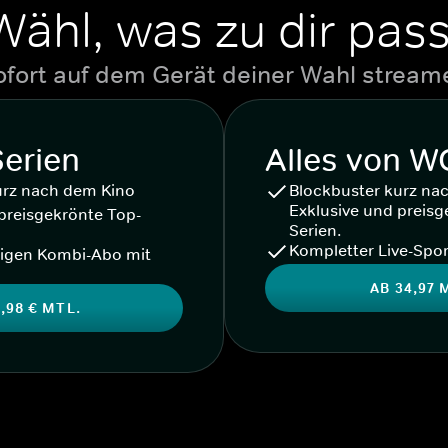
Wähl, was zu dir pass
ofort auf dem Gerät deiner Wahl stream
Serien
Alles von 
urz nach dem Kino
Blockbuster kurz na
Exklusive und preisg
preisgekrönte Top-
Serien.
Kompletter Live-Spor
igen Kombi-Abo mit
AB 34,97 
,98 € MTL.