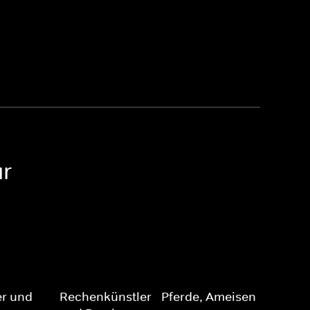
ur
er und
Rechenkünstler - Pferde, Ameisen