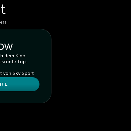
t
en
WOW
ch dem Kino.
ekrönte Top-
t von Sky Sport
MTL.