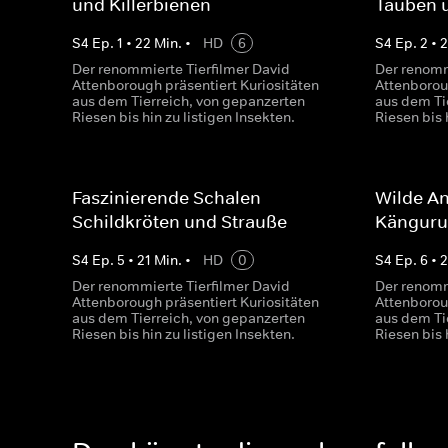
und Killerbienen
Tauben 
S
4
Ep.
1
•
22
Min.
•
HD
6
S
4
Ep.
2
•
Der renommierte Tierfilmer David
Der renomm
Attenborough präsentiert Kuriositäten
Attenborou
aus dem Tierreich, von gepanzerten
aus dem Ti
Riesen bis hin zu listigen Insekten.
Riesen bis 
Faszinierende Schalen -
Wilde An
Schildkröten und Strauße
Känguru
S
4
Ep.
5
•
21
Min.
•
HD
0
S
4
Ep.
6
•
Der renommierte Tierfilmer David
Der renomm
Attenborough präsentiert Kuriositäten
Attenborou
aus dem Tierreich, von gepanzerten
aus dem Ti
Riesen bis hin zu listigen Insekten.
Riesen bis 