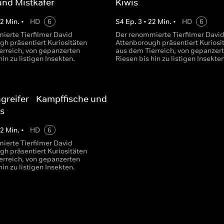
und Mistkäfer
Kiwis
22
Min.
•
HD
6
S
4
Ep.
3
•
22
Min.
•
HD
6
ierte Tierfilmer David
Der renommierte Tierfilmer Davi
gh präsentiert Kuriositäten
Attenborough präsentiert Kuriosi
erreich, von gepanzerten
aus dem Tierreich, von gepanzer
hin zu listigen Insekten.
Riesen bis hin zu listigen Insekten
greifer - Kampffische und
s
22
Min.
•
HD
6
ierte Tierfilmer David
gh präsentiert Kuriositäten
erreich, von gepanzerten
hin zu listigen Insekten.