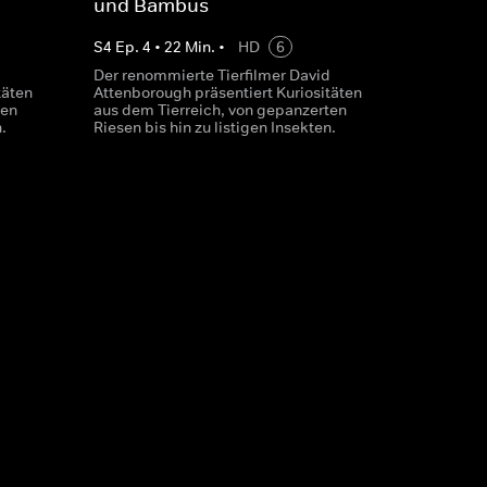
und Bambus
S
4
Ep.
4
•
22
Min.
•
HD
6
d
Der renommierte Tierfilmer David
täten
Attenborough präsentiert Kuriositäten
ten
aus dem Tierreich, von gepanzerten
.
Riesen bis hin zu listigen Insekten.