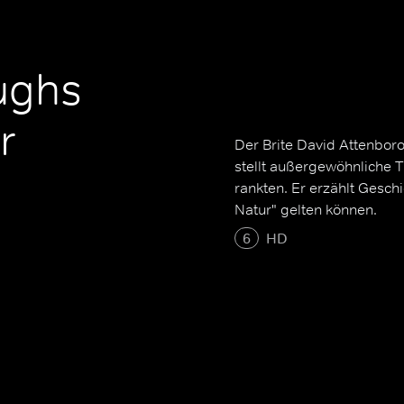
ughs
r
Der Brite David Attenboro
stellt außergewöhnliche Ti
rankten. Er erzählt Gesch
Natur" gelten können.
6
HD