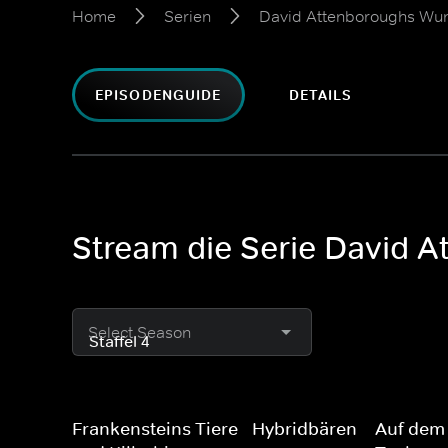
Home
Serien
David Attenboroughs Wun
EPISODENGUIDE
DETAILS
Stream die Serie David 
Select Season
Frankensteins Tiere - Hybridbären
Auf dem 