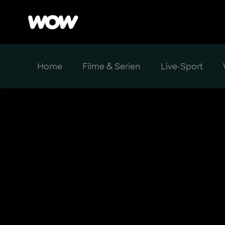
Home
Filme & Serien
Live-Sport