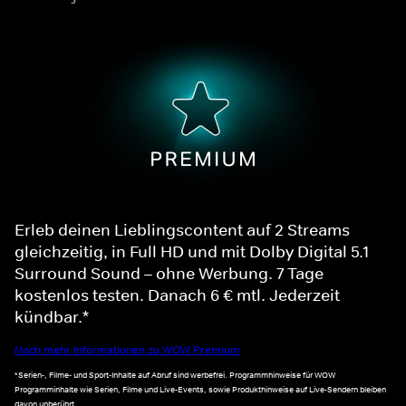
Erleb deinen Lieblingscontent auf 2 Streams
gleichzeitig, in Full HD und mit Dolby Digital 5.1
Surround Sound – ohne Werbung. 7 Tage
kostenlos testen. Danach 6 € mtl. Jederzeit
kündbar.*
Noch mehr Informationen zu WOW Premium
*Serien-, Filme- und Sport-Inhalte auf Abruf sind werbefrei. Programmhinweise für WOW
Programminhalte wie Serien, Filme und Live-Events, sowie Produkthinweise auf Live-Sendern bleiben
davon unberührt.