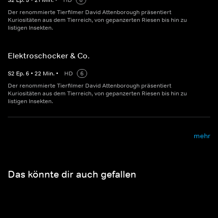
S
2
Ep.
5
•
21
Min.
•
HD
6
Der renommierte Tierfilmer David Attenborough präsentiert
Kuriositäten aus dem Tierreich, von gepanzerten Riesen bis hin zu
listigen Insekten.
Elektroschocker & Co.
S
2
Ep.
6
•
22
Min.
•
HD
6
Der renommierte Tierfilmer David Attenborough präsentiert
Kuriositäten aus dem Tierreich, von gepanzerten Riesen bis hin zu
listigen Insekten.
mehr
Das könnte dir auch gefallen