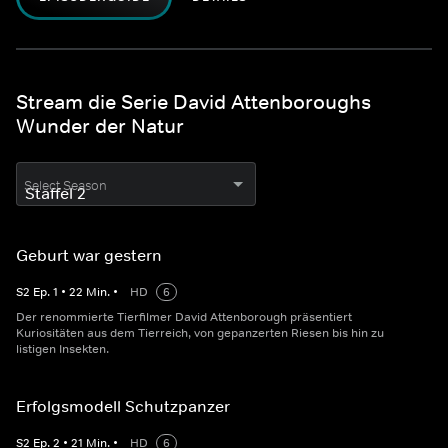
Stream die Serie David Attenboroughs
Wunder der Natur
Select Season
Geburt war gestern
S
2
Ep.
1
•
22
Min.
•
HD
6
Der renommierte Tierfilmer David Attenborough präsentiert
Kuriositäten aus dem Tierreich, von gepanzerten Riesen bis hin zu
listigen Insekten.
Erfolgsmodell Schutzpanzer
S
2
Ep.
2
•
21
Min.
•
HD
6