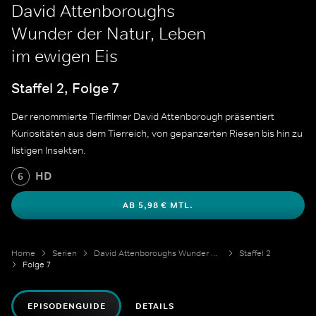
David Attenboroughs
Wunder der Natur, Leben
im ewigen Eis
Staffel 2, Folge 7
Der renommierte Tierfilmer David Attenborough präsentiert
Kuriositäten aus dem Tierreich, von gepanzerten Riesen bis hin zu
listigen Insekten.
HD
6
AB 5,98 € MTL.
Home
Serien
David Attenboroughs Wunder der Natur
Staffel 2
Folge 7
EPISODENGUIDE
DETAILS