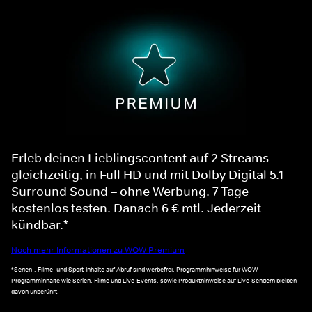
Erleb deinen Lieblingscontent auf 2 Streams
gleichzeitig, in Full HD und mit Dolby Digital 5.1
Surround Sound – ohne Werbung. 7 Tage
kostenlos testen. Danach 6 € mtl. Jederzeit
kündbar.*
Noch mehr Informationen zu WOW Premium
*Serien-, Filme- und Sport-Inhalte auf Abruf sind werbefrei. Programmhinweise für WOW
Programminhalte wie Serien, Filme und Live-Events, sowie Produkthinweise auf Live-Sendern bleiben
davon unberührt.