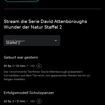
Stream die Serie David Attenboroughs
Wunder der Natur Staffel 2
Select Season
Geburt war gestern
S
2
Ep.
1
•
22
Min.
•
HD
6
Der renommierte Tierfilmer David Attenborough präsentiert
Kuriositäten aus dem Tierreich, von gepanzerten Riesen bis hin zu
listigen Insekten.
Erfolgsmodell Schutzpanzer
S
2
Ep.
2
•
21
Min.
•
HD
6