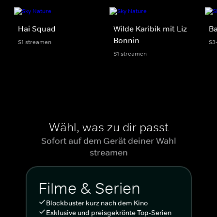
Hai Squad
Wilde Karibik mit Liz
Ba
Bonnin
S1 streamen
S3
S1 streamen
Wähl, was zu dir passt
Sofort auf dem Gerät deiner Wahl
streamen
Filme & Serien
Blockbuster kurz nach dem Kino
Exklusive und preisgekrönte Top-Serien