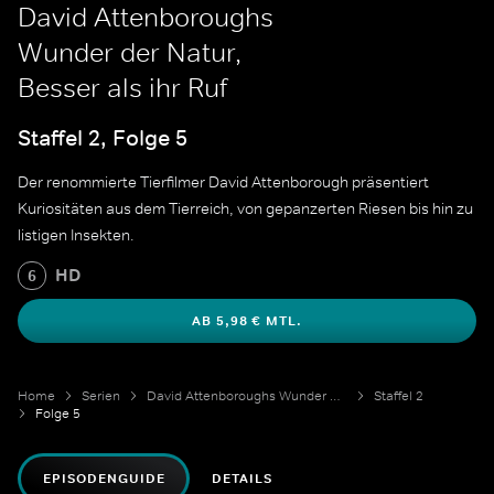
David Attenboroughs
Wunder der Natur,
Besser als ihr Ruf
Staffel 2, Folge 5
Der renommierte Tierfilmer David Attenborough präsentiert
Kuriositäten aus dem Tierreich, von gepanzerten Riesen bis hin zu
listigen Insekten.
HD
6
AB 5,98 € MTL.
Home
Serien
David Attenboroughs Wunder der Natur
Staffel 2
Folge 5
EPISODENGUIDE
DETAILS