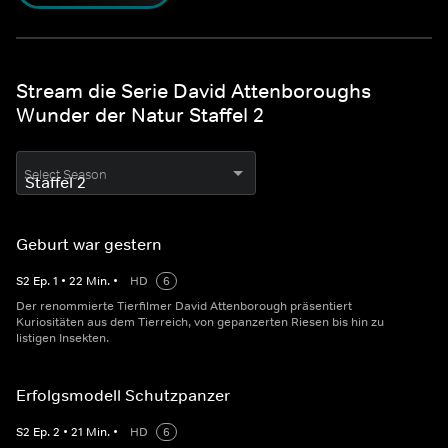
Stream die Serie David Attenboroughs
Wunder der Natur Staffel 2
Select Season
Geburt war gestern
S
2
Ep.
1
•
22
Min.
•
HD
6
Der renommierte Tierfilmer David Attenborough präsentiert
Kuriositäten aus dem Tierreich, von gepanzerten Riesen bis hin zu
listigen Insekten.
Erfolgsmodell Schutzpanzer
S
2
Ep.
2
•
21
Min.
•
HD
6