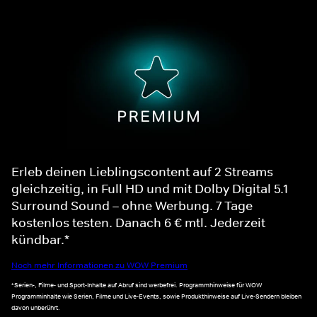
Erleb deinen Lieblingscontent auf 2 Streams
gleichzeitig, in Full HD und mit Dolby Digital 5.1
Surround Sound – ohne Werbung. 7 Tage
kostenlos testen. Danach 6 € mtl. Jederzeit
kündbar.*
Noch mehr Informationen zu WOW Premium
*Serien-, Filme- und Sport-Inhalte auf Abruf sind werbefrei. Programmhinweise für WOW
Programminhalte wie Serien, Filme und Live-Events, sowie Produkthinweise auf Live-Sendern bleiben
davon unberührt.