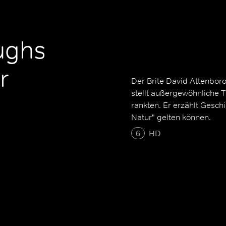
ughs
r
Der Brite David Attenboro
stellt außergewöhnliche Ti
rankten. Er erzählt Gesch
Natur" gelten können.
6
HD