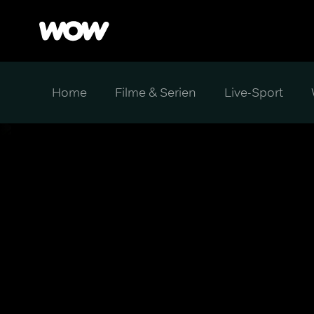
Home
Filme & Serien
Live-Sport