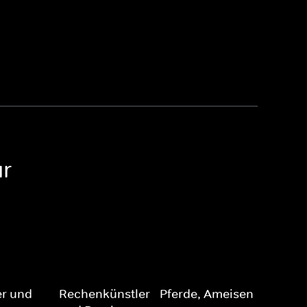
ur
er und
Rechenkünstler - Pferde, Ameisen