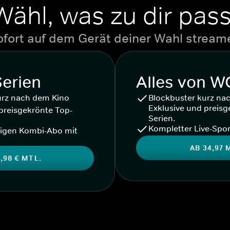
Wähl, was zu dir pass
ofort auf dem Gerät deiner Wahl stream
Serien
Alles von 
urz nach dem Kino
Blockbuster kurz na
Exklusive und preisg
preisgekrönte Top-
Serien.
Kompletter Live-Spor
igen Kombi-Abo mit
AB 34,97 
,98 € MTL.