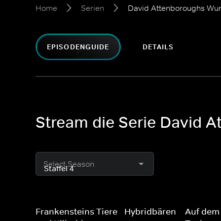
Home
Serien
David Attenboroughs Wun
EPISODENGUIDE
DETAILS
Stream die Serie David 
Select Season
Frankensteins Tiere - Hybridbären
Auf dem 