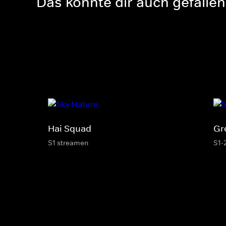
Das könnte dir auch gefallen
Hai Squad
Gr
S1 streamen
S1-