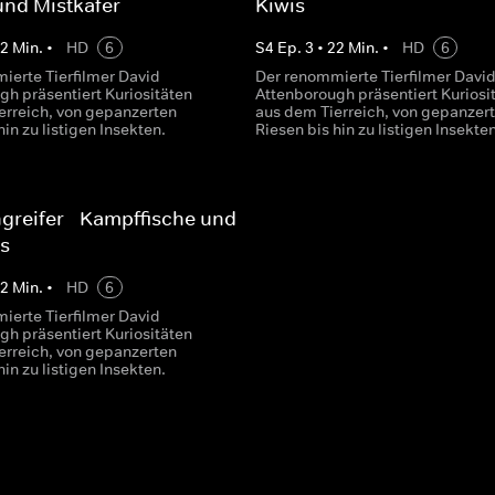
und Mistkäfer
Kiwis
22
Min.
•
HD
6
S
4
Ep.
3
•
22
Min.
•
HD
6
ierte Tierfilmer David
Der renommierte Tierfilmer Davi
gh präsentiert Kuriositäten
Attenborough präsentiert Kuriosi
erreich, von gepanzerten
aus dem Tierreich, von gepanzer
hin zu listigen Insekten.
Riesen bis hin zu listigen Insekten
greifer - Kampffische und
s
22
Min.
•
HD
6
ierte Tierfilmer David
gh präsentiert Kuriositäten
erreich, von gepanzerten
hin zu listigen Insekten.