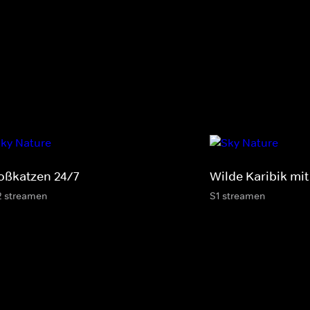
oßkatzen 24/7
Wilde Karibik mit
2 streamen
S1 streamen