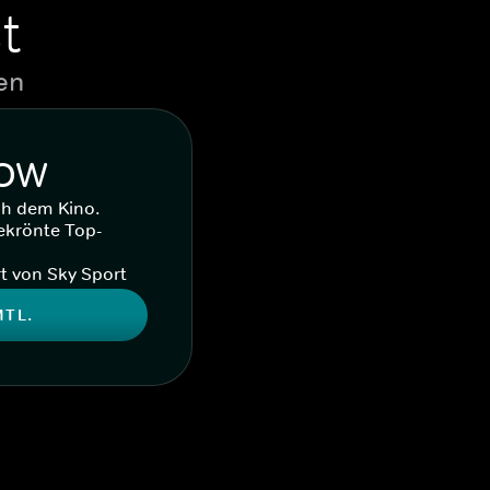
t
en
WOW
ch dem Kino.
ekrönte Top-
t von Sky Sport
MTL.