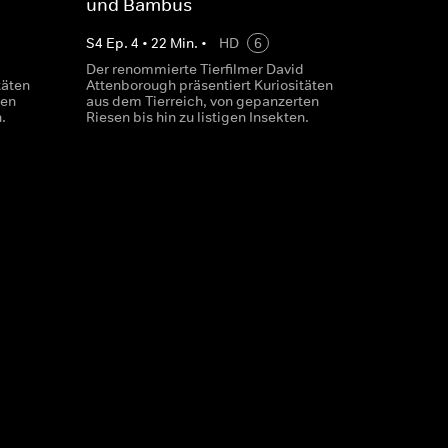
und Bambus
S
4
Ep.
4
•
22
Min.
•
HD
6
d
Der renommierte Tierfilmer David
täten
Attenborough präsentiert Kuriositäten
ten
aus dem Tierreich, von gepanzerten
.
Riesen bis hin zu listigen Insekten.