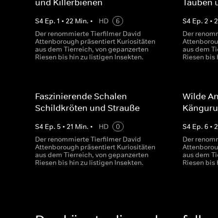
und Killerbienen
Tauben 
S
4
Ep.
1
•
22
Min.
•
HD
6
S
4
Ep.
2
•
Der renommierte Tierfilmer David
Der renomm
Attenborough präsentiert Kuriositäten
Attenborou
aus dem Tierreich, von gepanzerten
aus dem Ti
Riesen bis hin zu listigen Insekten.
Riesen bis 
Faszinierende Schalen -
Wilde An
Schildkröten und Strauße
Känguru
S
4
Ep.
5
•
21
Min.
•
HD
0
S
4
Ep.
6
•
Der renommierte Tierfilmer David
Der renomm
Attenborough präsentiert Kuriositäten
Attenborou
aus dem Tierreich, von gepanzerten
aus dem Ti
Riesen bis hin zu listigen Insekten.
Riesen bis 