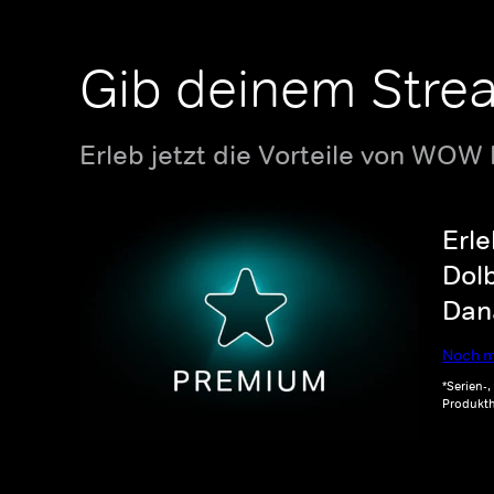
Gib deinem Stre
Erleb jetzt die Vorteile von WOW
Erle
Dolb
Dana
Noch m
*Serien-
Produkth