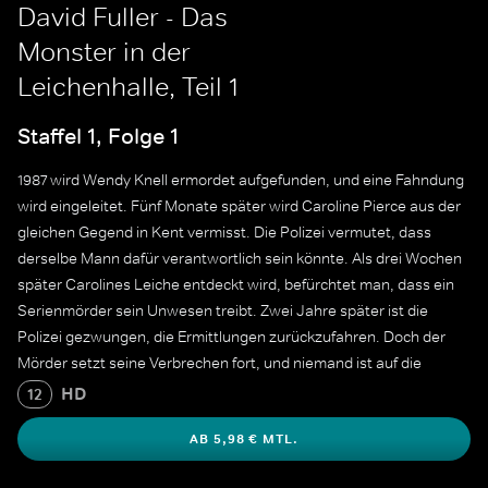
David Fuller - Das
Monster in der
Leichenhalle, Teil 1
Staffel 1, Folge 1
1987 wird Wendy Knell ermordet aufgefunden, und eine Fahndung
wird eingeleitet. Fünf Monate später wird Caroline Pierce aus der
gleichen Gegend in Kent vermisst. Die Polizei vermutet, dass
derselbe Mann dafür verantwortlich sein könnte. Als drei Wochen
später Carolines Leiche entdeckt wird, befürchtet man, dass ein
Serienmörder sein Unwesen treibt. Zwei Jahre später ist die
Polizei gezwungen, die Ermittlungen zurückzufahren. Doch der
Mörder setzt seine Verbrechen fort, und niemand ist auf die
Gräueltaten vorbereitet, die 2019 ans Licht kommen, als die
HD
12
Polizei den Doppelmörder endlich verhaftet.
AB 5,98 € MTL.