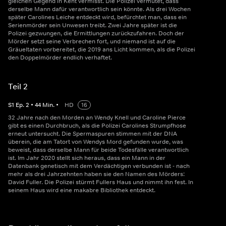
gleichen Gegend in Kent vermisst. Die Polizei vermutet, dass
derselbe Mann dafür verantwortlich sein könnte. Als drei Wochen
später Carolines Leiche entdeckt wird, befürchtet man, dass ein
Serienmörder sein Unwesen treibt. Zwei Jahre später ist die
Polizei gezwungen, die Ermittlungen zurückzufahren. Doch der
Mörder setzt seine Verbrechen fort, und niemand ist auf die
Gräueltaten vorbereitet, die 2019 ans Licht kommen, als die Polizei
den Doppelmörder endlich verhaftet.
Teil 2
S
1
Ep.
2
•
44
Min.
•
HD
16
32 Jahre nach den Morden an Wendy Knell und Caroline Pierce
gibt es einen Durchbruch, als die Polizei Carolines Strumpfhose
erneut untersucht. Die Spermaspuren stimmen mit der DNA
überein, die am Tatort von Wendys Mord gefunden wurde, was
beweist, dass derselbe Mann für beide Todesfälle verantwortlich
ist. Im Jahr 2020 stellt sich heraus, dass ein Mann in der
Datenbank genetisch mit dem Verdächtigen verbunden ist - nach
mehr als drei Jahrzehnten haben sie den Namen des Mörders:
David Fuller. Die Polizei stürmt Fullers Haus und nimmt ihn fest. In
seinem Haus wird eine makabre Bibliothek entdeckt.