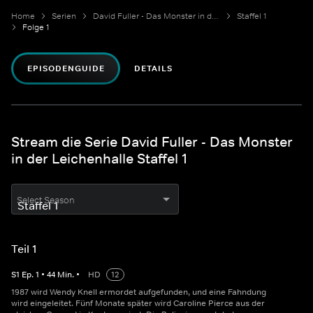
Home
Serien
David Fuller - Das Monster in der Leichenhalle
Staffel 1
Folge 1
EPISODENGUIDE
DETAILS
Stream die Serie David Fuller - Das Monster
in der Leichenhalle Staffel 1
Select Season
Teil 1
S
1
Ep.
1
•
44
Min.
•
HD
12
1987 wird Wendy Knell ermordet aufgefunden, und eine Fahndung
wird eingeleitet. Fünf Monate später wird Caroline Pierce aus der