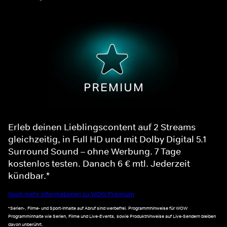
Erleb deinen Lieblingscontent auf 2 Streams
gleichzeitig, in Full HD und mit Dolby Digital 5.1
Surround Sound – ohne Werbung. 7 Tage
kostenlos testen. Danach 6 € mtl. Jederzeit
kündbar.*
Noch mehr Informationen zu WOW Premium
*Serien-, Filme- und Sport-Inhalte auf Abruf sind werbefrei. Programmhinweise für WOW
Programminhalte wie Serien, Filme und Live-Events, sowie Produkthinweise auf Live-Sendern bleiben
davon unberührt.