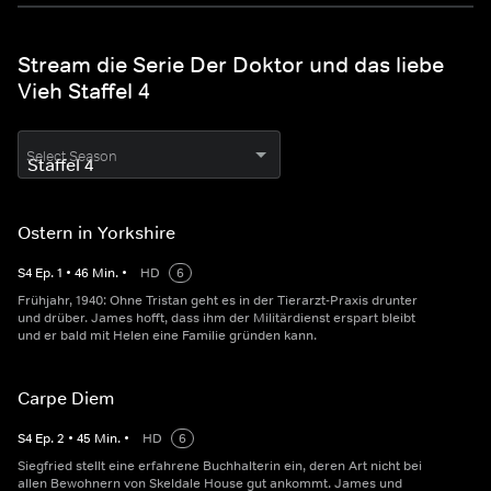
Stream die Serie Der Doktor und das liebe
Vieh Staffel 4
Select Season
Ostern in Yorkshire
S
4
Ep.
1
•
46
Min.
•
HD
6
Frühjahr, 1940: Ohne Tristan geht es in der Tierarzt-Praxis drunter
und drüber. James hofft, dass ihm der Militärdienst erspart bleibt
und er bald mit Helen eine Familie gründen kann.
Carpe Diem
S
4
Ep.
2
•
45
Min.
•
HD
6
Siegfried stellt eine erfahrene Buchhalterin ein, deren Art nicht bei
allen Bewohnern von Skeldale House gut ankommt. James und