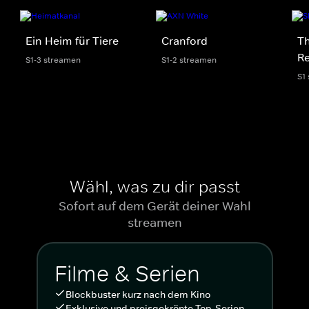
Ein Heim für Tiere
Cranford
Th
Re
S1-3 streamen
S1-2 streamen
S1
Wähl, was zu dir passt
Sofort auf dem Gerät deiner Wahl
streamen
Filme & Serien
Blockbuster kurz nach dem Kino
Exklusive und preisgekrönte Top-Serien