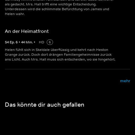
als gedacht. Mrs. Hall trifft eine wichtige Entscheidung.
Unterdessen wird die schlimmste Befürchtung von James und
Helen wahr.
An der Heimatfront
S
4
Ep.
6
•
44
Min.
•
HD
6
Helen fühlt sich in Skeldale überflüssig und kehrt nach Heston
Grange zurück. Doch dort drängen Familiengeheimnisse zurück
ans Licht. Auch Mrs. Hall muss sich entscheiden, wo sie hingehört.
mehr
Das könnte dir auch gefallen