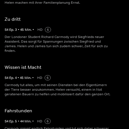
Helen machen mit ihrer Familienplanung Ernst.
Zu dritt
S
4
Ep.
3
•
45
Min.
•
HD
6
Der Londoner Student Richard Carmody wird Siegfrieds neuer
Assistent. Das sorgt für Spannungen zwischen Siegfried und
James. Helen und James tun sich zudem schwer, Zeit für sich zu
finden.
Wissen ist Macht
S
4
Ep.
4
•
45
Min.
•
HD
6
Carmody tut alles, um mit seinen Diensten bei den Eigentümern
der Tiere besser anzukommen. Helen versucht, einem in Not
geratenen Bauern zu helfen und mobilisiert dafür den ganzen Ort.
Fahrstunden
S
4
Ep.
5
•
44
Min.
•
HD
6
Carmody nimmt endlich Fahrstunden und tut sich dabei schwerer