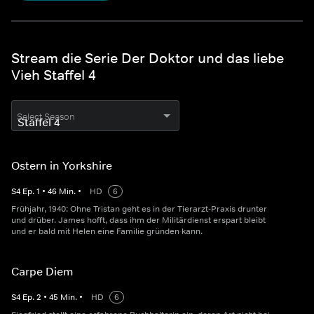
Stream die Serie Der Doktor und das liebe
Vieh Staffel 4
Select Season
Ostern in Yorkshire
S
4
Ep.
1
•
46
Min.
•
HD
6
Frühjahr, 1940: Ohne Tristan geht es in der Tierarzt-Praxis drunter
und drüber. James hofft, dass ihm der Militärdienst erspart bleibt
und er bald mit Helen eine Familie gründen kann.
Carpe Diem
S
4
Ep.
2
•
45
Min.
•
HD
6