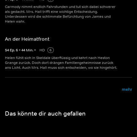
Carmody nimmt endlich Fahrstunden und tut sich dabei schwerer
als gedacht. Mrs. Hall trifft eine wichtige Entscheidung.
Unterdessen wird die schlimmste Befürchtung von James und
Helen wahr.
An der Heimatfront
S
4
Ep.
6
•
44
Min.
•
HD
6
Helen fühlt sich in Skeldale überflüssig und kehrt nach Heston
Grange zurück. Doch dort drängen Familiengeheimnisse zurück
ans Licht. Auch Mrs. Hall muss sich entscheiden, wo sie hingehört.
mehr
Das könnte dir auch gefallen