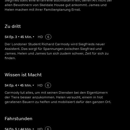
Siegfried stellt eine erfahrene Buchhalterin ein, deren Art nicht bei
allen Bewohnern von Skeldale House gut ankommt. James und
Helen machen mit ihrer Familienplanung Ernst.
Zu dritt
S
4
Ep.
3
•
45
Min.
•
HD
6
Der Londoner Student Richard Carmody wird Siegfrieds neuer
Assistent. Das sorgt für Spannungen zwischen Siegfried und
James. Helen und James tun sich zudem schwer, Zeit für sich zu
finden.
Wissen ist Macht
S
4
Ep.
4
•
45
Min.
•
HD
6
Carmody tut alles, um mit seinen Diensten bei den Eigentümern
der Tiere besser anzukommen. Helen versucht, einem in Not
geratenen Bauern zu helfen und mobilisiert dafür den ganzen Ort.
Fahrstunden
S
4
Ep.
5
•
44
Min.
•
HD
6