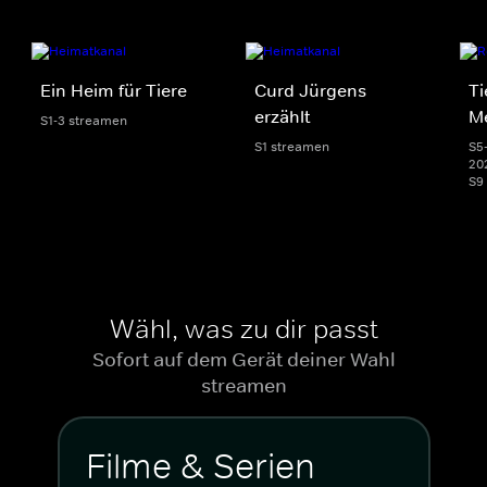
Ein Heim für Tiere
Curd Jürgens
Ti
erzählt
M
S1-3 streamen
S1 streamen
S5-
20
S9
Wähl, was zu dir passt
Sofort auf dem Gerät deiner Wahl
streamen
Filme & Serien