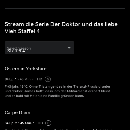
Stream die Serie Der Doktor und das liebe
Vieh Staffel 4
Select Season
Ostern in Yorkshire
S
4
Ep.
1
•
46
Min.
•
HD
6
Frühjahr, 1940: Ohne Tristan geht es in der Tierarzt-Praxis drunter
und drüber. James hofft, dass ihm der Militärdienst erspart bleibt
und er bald mit Helen eine Familie gründen kann.
Carpe Diem
S
4
Ep.
2
•
45
Min.
•
HD
6