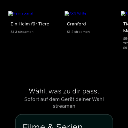
Ein Heim für Tiere
Cranford
Ti
M
S1-3 streamen
S1-2 streamen
S5-
20
S9
Wähl, was zu dir passt
Sofort auf dem Gerät deiner Wahl
streamen
Filme & Serien