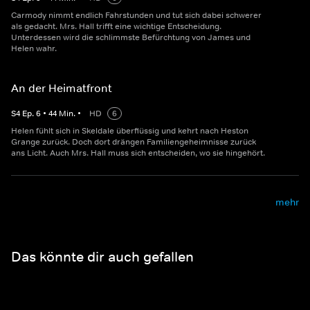
Carmody nimmt endlich Fahrstunden und tut sich dabei schwerer
als gedacht. Mrs. Hall trifft eine wichtige Entscheidung.
Unterdessen wird die schlimmste Befürchtung von James und
Helen wahr.
An der Heimatfront
S
4
Ep.
6
•
44
Min.
•
HD
6
Helen fühlt sich in Skeldale überflüssig und kehrt nach Heston
Grange zurück. Doch dort drängen Familiengeheimnisse zurück
ans Licht. Auch Mrs. Hall muss sich entscheiden, wo sie hingehört.
mehr
Das könnte dir auch gefallen