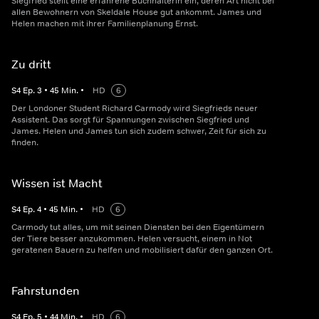
Siegfried stellt eine erfahrene Buchhalterin ein, deren Art nicht bei
allen Bewohnern von Skeldale House gut ankommt. James und
Helen machen mit ihrer Familienplanung Ernst.
Zu dritt
S
4
Ep.
3
•
45
Min.
•
HD
6
Der Londoner Student Richard Carmody wird Siegfrieds neuer
Assistent. Das sorgt für Spannungen zwischen Siegfried und
James. Helen und James tun sich zudem schwer, Zeit für sich zu
finden.
Wissen ist Macht
S
4
Ep.
4
•
45
Min.
•
HD
6
Carmody tut alles, um mit seinen Diensten bei den Eigentümern
der Tiere besser anzukommen. Helen versucht, einem in Not
geratenen Bauern zu helfen und mobilisiert dafür den ganzen Ort.
Fahrstunden
S
4
Ep.
5
•
44
Min.
•
HD
6