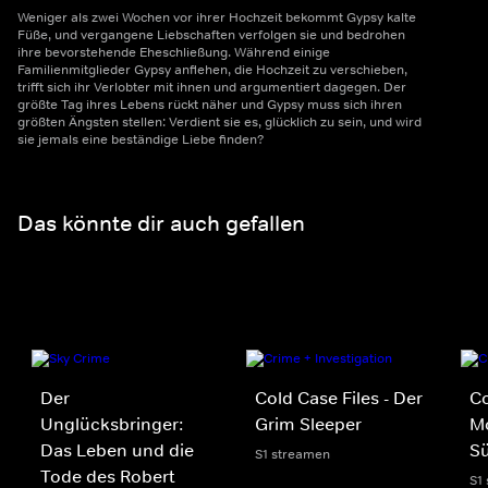
Weniger als zwei Wochen vor ihrer Hochzeit bekommt Gypsy kalte
Füße, und vergangene Liebschaften verfolgen sie und bedrohen
ihre bevorstehende Eheschließung. Während einige
Familienmitglieder Gypsy anflehen, die Hochzeit zu verschieben,
trifft sich ihr Verlobter mit ihnen und argumentiert dagegen. Der
größte Tag ihres Lebens rückt näher und Gypsy muss sich ihren
größten Ängsten stellen: Verdient sie es, glücklich zu sein, und wird
sie jemals eine beständige Liebe finden?
Das könnte dir auch gefallen
Der
Cold Case Files - Der
Co
Unglücksbringer:
Grim Sleeper
Mo
Das Leben und die
S
S1 streamen
Tode des Robert
S1