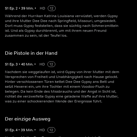
S
1
Ep.
2
•
39
Min.
•
HD
12
Während der Hurrikan Katrina Louisiana verwüstet, werden Gypsy
und ihre Mutter Dee Dee nach Springfield, Missouri, umgesiedelt.
Dort muss Gypsy feststellen, dass sie süchtig nach Schmerzmitteln
ist. Und als Gypsy durchbrennt, um mit ihrem neuen Freund
zusammen zu sein, ist der Teufel los.
Die Pistole in der Hand
S
1
Ep.
3
•
40
Min.
•
HD
12
Nachdem sie weggelaufen ist, wird Gypsy von ihrer Mutter mit dem
Versprechen von Freiheit und Unabhängigkeit nach Hause gelockt.
Hinter verschlossenen Türen kettet Dee Dee Gypsy ans Bett und
setzt Hexerei ein, um ihre Tochter mit einem Voodoo-Fluch zu
belegen. Da kein Ende des Missbrauchs und der Angst in Sicht ist,
richtet die verzweifelte Gypsy eine geladene Waffe auf ihre Mutter,
was zu einer schockierenden Wende der Ereignisse führt.
Der einzige Ausweg
S
1
Ep.
4
•
39
Min.
•
HD
12