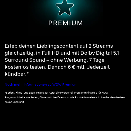
Erleb deinen Lieblingscontent auf 2 Streams
gleichzeitig, in Full HD und mit Dolby Digital 5.1
Surround Sound – ohne Werbung. 7 Tage
kostenlos testen. Danach 6 € mtl. Jederzeit
kündbar.*
Noch mehr Informationen zu WOW Premium
*Serien-, Filme- und Sport-Inhalte auf Abruf sind werbefrei. Programmhinweise für WOW
Programminhalte wie Serien, Filme und Live-Events, sowie Produkthinweise auf Live-Sendern bleiben
davon unberührt.