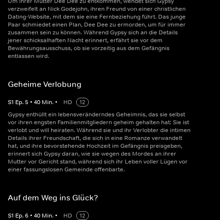
Um ihrer Mutter Dee Dee zu entkommen, wendet sich Gypsy
verzweifelt an Nick Godejohn, ihren Freund von einer christlichen
Dating-Website, mit dem sie eine Fernbeziehung führt. Das junge
Paar schmiedet einen Plan, Dee Dee zu ermorden, um für immer
zusammen sein zu können. Während Gypsy sich an die Details
jener schicksalhaften Nacht erinnert, erfährt sie vor dem
Bewährungsausschuss, ob sie vorzeitig aus dem Gefängnis
entlassen wird.
Geheime Verlobung
S
1
Ep.
5
•
40
Min.
•
HD
12
Gypsy enthüllt ein lebensveränderndes Geheimnis, das sie selbst
vor ihren engsten Familienmitgliedern geheim gehalten hat: Sie ist
verlobt und will heiraten. Während sie und ihr Verlobter die intimen
Details ihrer Freundschaft, die sich in eine Romanze verwandelt
hat, und ihre bevorstehende Hochzeit im Gefängnis preisgeben,
erinnert sich Gypsy daran, wie sie wegen des Mordes an ihrer
Mutter vor Gericht stand, während sich ihr Leben voller Lügen vor
einer fassungslosen Gemeinde offenbarte.
Auf dem Weg ins Glück?
S
1
Ep.
6
•
40
Min.
•
HD
12