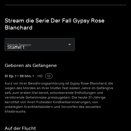
Stream die Serie Der Fall Gypsy Rose
Blanchard
Select Season
Geboren als Gefangene
S
1
Ep.
1
•
39
Min.
•
HD
12
Kurz vor ihrer Bewährungsanhörung ist Gypsy Rose Blanchard, die
wegen des Mordes an ihrer Mutter fast sieben Jahre im Gefängnis
saß, zum ersten Mal bereit, schockierende Enthüllungen und
verstörende Geheimnisse preiszugeben. Die heute 31-Jährige
berichtet von ihren frühesten Kindheitserinnerungen, von
unbelegten Krankheitsbildern und Vorwürfen des sexuellen
Missbrauchs.
Auf der Flucht