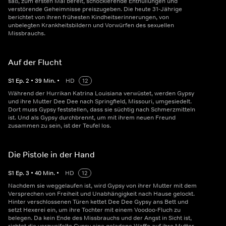
saß, zum ersten Mal bereit, schockierende Enthüllungen und
verstörende Geheimnisse preiszugeben. Die heute 31-Jährige
berichtet von ihren frühesten Kindheitserinnerungen, von
unbelegten Krankheitsbildern und Vorwürfen des sexuellen
Missbrauchs.
Auf der Flucht
S
1
Ep.
2
•
39
Min.
•
HD
12
Während der Hurrikan Katrina Louisiana verwüstet, werden Gypsy
und ihre Mutter Dee Dee nach Springfield, Missouri, umgesiedelt.
Dort muss Gypsy feststellen, dass sie süchtig nach Schmerzmitteln
ist. Und als Gypsy durchbrennt, um mit ihrem neuen Freund
zusammen zu sein, ist der Teufel los.
Die Pistole in der Hand
S
1
Ep.
3
•
40
Min.
•
HD
12
Nachdem sie weggelaufen ist, wird Gypsy von ihrer Mutter mit dem
Versprechen von Freiheit und Unabhängigkeit nach Hause gelockt.
Hinter verschlossenen Türen kettet Dee Dee Gypsy ans Bett und
setzt Hexerei ein, um ihre Tochter mit einem Voodoo-Fluch zu
belegen. Da kein Ende des Missbrauchs und der Angst in Sicht ist,