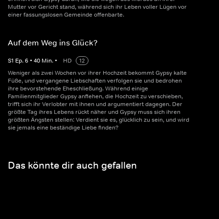
Mutter vor Gericht stand, während sich ihr Leben voller Lügen vor
einer fassungslosen Gemeinde offenbarte.
Auf dem Weg ins Glück?
S
1
Ep.
6
•
40
Min.
•
HD
12
Weniger als zwei Wochen vor ihrer Hochzeit bekommt Gypsy kalte
Füße, und vergangene Liebschaften verfolgen sie und bedrohen
ihre bevorstehende Eheschließung. Während einige
Familienmitglieder Gypsy anflehen, die Hochzeit zu verschieben,
trifft sich ihr Verlobter mit ihnen und argumentiert dagegen. Der
größte Tag ihres Lebens rückt näher und Gypsy muss sich ihren
größten Ängsten stellen: Verdient sie es, glücklich zu sein, und wird
sie jemals eine beständige Liebe finden?
Das könnte dir auch gefallen