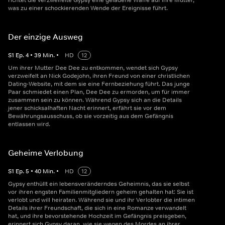
richtet die verzweifelte Gypsy eine geladene Waffe auf ihre Mutter,
was zu einer schockierenden Wende der Ereignisse führt.
Der einzige Ausweg
S
1
Ep.
4
•
39
Min.
•
HD
12
Um ihrer Mutter Dee Dee zu entkommen, wendet sich Gypsy
verzweifelt an Nick Godejohn, ihren Freund von einer christlichen
Dating-Website, mit dem sie eine Fernbeziehung führt. Das junge
Paar schmiedet einen Plan, Dee Dee zu ermorden, um für immer
zusammen sein zu können. Während Gypsy sich an die Details
jener schicksalhaften Nacht erinnert, erfährt sie vor dem
Bewährungsausschuss, ob sie vorzeitig aus dem Gefängnis
entlassen wird.
Geheime Verlobung
S
1
Ep.
5
•
40
Min.
•
HD
12
Gypsy enthüllt ein lebensveränderndes Geheimnis, das sie selbst
vor ihren engsten Familienmitgliedern geheim gehalten hat: Sie ist
verlobt und will heiraten. Während sie und ihr Verlobter die intimen
Details ihrer Freundschaft, die sich in eine Romanze verwandelt
hat, und ihre bevorstehende Hochzeit im Gefängnis preisgeben,
erinnert sich Gypsy daran, wie sie wegen des Mordes an ihrer