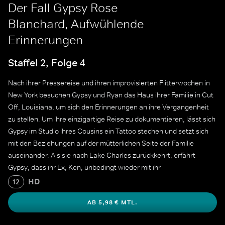
Der Fall Gypsy Rose
Blanchard, Aufwühlende
Erinnerungen
Staffel 2, Folge 4
Nach ihrer Pressereise und ihren improvisierten Flitterwochen in
New York besuchen Gypsy und Ryan das Haus ihrer Familie in Cut
Off, Louisiana, um sich den Erinnerungen an ihre Vergangenheit
zu stellen. Um ihre einzigartige Reise zu dokumentieren, lässt sich
Gypsy im Studio ihres Cousins ein Tattoo stechen und setzt sich
mit den Beziehungen auf der mütterlichen Seite der Familie
auseinander. Als sie nach Lake Charles zurückkehrt, erfährt
Gypsy, dass ihr Ex, Ken, unbedingt wieder mit ihr
zusammenkommen möchte, was sie in ein emotionales Chaos
HD
12
stürzt.
AB 5,98 € MTL.