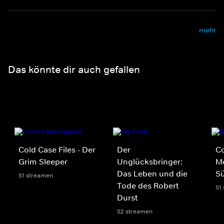
mehr
Das könnte dir auch gefallen
Cold Case Files - Der
Der
Co
Grim Sleeper
Unglücksbringer:
Mo
Das Leben und die
S
S1 streamen
Tode des Robert
S1
Durst
S2 streamen