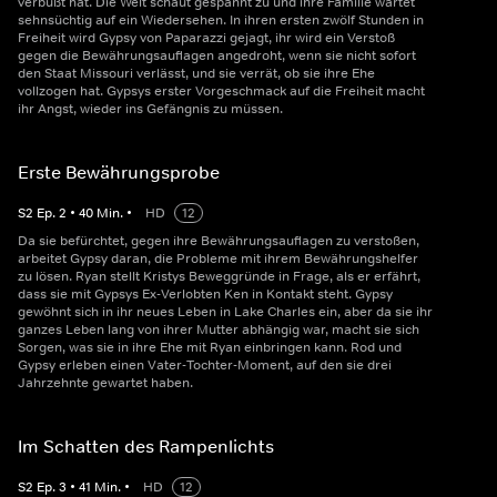
verbüßt hat. Die Welt schaut gespannt zu und ihre Familie wartet
sehnsüchtig auf ein Wiedersehen. In ihren ersten zwölf Stunden in
Freiheit wird Gypsy von Paparazzi gejagt, ihr wird ein Verstoß
gegen die Bewährungsauflagen angedroht, wenn sie nicht sofort
den Staat Missouri verlässt, und sie verrät, ob sie ihre Ehe
vollzogen hat. Gypsys erster Vorgeschmack auf die Freiheit macht
ihr Angst, wieder ins Gefängnis zu müssen.
Erste Bewährungsprobe
S
2
Ep.
2
•
40
Min.
•
HD
12
Da sie befürchtet, gegen ihre Bewährungsauflagen zu verstoßen,
arbeitet Gypsy daran, die Probleme mit ihrem Bewährungshelfer
zu lösen. Ryan stellt Kristys Beweggründe in Frage, als er erfährt,
dass sie mit Gypsys Ex-Verlobten Ken in Kontakt steht. Gypsy
gewöhnt sich in ihr neues Leben in Lake Charles ein, aber da sie ihr
ganzes Leben lang von ihrer Mutter abhängig war, macht sie sich
Sorgen, was sie in ihre Ehe mit Ryan einbringen kann. Rod und
Gypsy erleben einen Vater-Tochter-Moment, auf den sie drei
Jahrzehnte gewartet haben.
Im Schatten des Rampenlichts
S
2
Ep.
3
•
41
Min.
•
HD
12