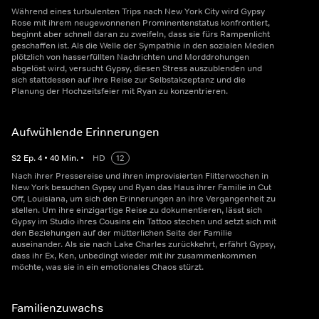
Während eines turbulenten Trips nach New York City wird Gypsy
Rose mit ihrem neugewonnenen Prominentenstatus konfrontiert,
beginnt aber schnell daran zu zweifeln, dass sie fürs Rampenlicht
geschaffen ist. Als die Welle der Sympathie in den sozialen Medien
plötzlich von hasserfüllten Nachrichten und Morddrohungen
abgelöst wird, versucht Gypsy, diesen Stress auszublenden und
sich stattdessen auf ihre Reise zur Selbstakzeptanz und die
Planung der Hochzeitsfeier mit Ryan zu konzentrieren.
Aufwühlende Erinnerungen
S
2
Ep.
4
•
40
Min.
•
HD
12
Nach ihrer Pressereise und ihren improvisierten Flitterwochen in
New York besuchen Gypsy und Ryan das Haus ihrer Familie in Cut
Off, Louisiana, um sich den Erinnerungen an ihre Vergangenheit zu
stellen. Um ihre einzigartige Reise zu dokumentieren, lässt sich
Gypsy im Studio ihres Cousins ein Tattoo stechen und setzt sich mit
den Beziehungen auf der mütterlichen Seite der Familie
auseinander. Als sie nach Lake Charles zurückkehrt, erfährt Gypsy,
dass ihr Ex, Ken, unbedingt wieder mit ihr zusammenkommen
möchte, was sie in ein emotionales Chaos stürzt.
Familienzuwachs