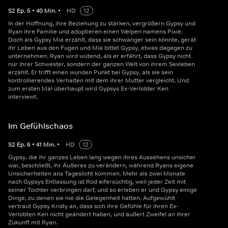
S
2
Ep.
5
•
40
Min.
•
HD
12
In der Hoffnung, ihre Beziehung zu stärken, vergrößern Gypsy und
Ryan ihre Familie und adoptieren einen Welpen namens Pixie.
Doch als Gypsy Mia erzählt, dass sie schwanger sein könnte, gerät
ihr Leben aus den Fugen und Mia bittet Gypsy, etwas dagegen zu
unternehmen. Ryan wird wütend, als er erfährt, dass Gypsy nicht
nur ihrer Schwester, sondern der ganzen Welt von ihrem Sexleben
erzählt. Er trifft einen wunden Punkt bei Gypsy, als sie sein
kontrollierendes Verhalten mit dem ihrer Mutter vergleicht. Und
zum ersten Mal überhaupt wird Gypsys Ex-Verlobter Ken
interviewt.
Im Gefühlschaos
S
2
Ep.
6
•
41
Min.
•
HD
12
Gypsy, die ihr ganzes Leben lang wegen ihres Aussehens unsicher
war, beschließt, ihr Äußeres zu verändern, während Ryans eigene
Unsicherheiten ans Tageslicht kommen. Mehr als zwei Monate
nach Gypsys Entlassung ist Rod eifersüchtig, weil jeder Zeit mit
seiner Tochter verbringen darf, und so erleben er und Gypsy einige
Dinge, zu denen sie nie die Gelegenheit hatten. Aufgewühlt
vertraut Gypsy Kristy an, dass sich ihre Gefühle für ihren Ex-
Verlobten Ken nicht geändert haben, und äußert Zweifel an ihrer
Zukunft mit Ryan.