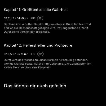
Kapitel 11: Größtenteils die Wahrheit
S
2
Ep.
5
•
54
Min.
•
HD
12
Die Familie von Kathie Durst hofft, dass Robert Durst für ihren Tod
endlich zur Rechenschaft gezogen wird. Im Zeugenstand erzählt
Durst seine Version der Ereignisse.
Kapitel 12: Helfershelfer und Profiteure
S
2
Ep.
6
•
55
Min.
•
HD
12
Durst wird des Mordes an Susan Berman für schuldig befunden.
Wenige Monate später stirbt er im Gefängnis. Die Geschwister von
Kathie Durst reichen eine Klage ein.
Das könnte dir auch gefallen