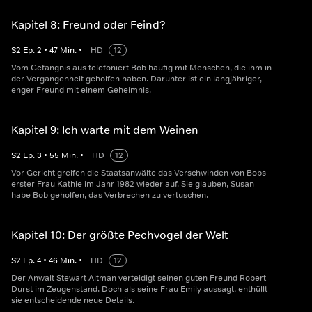
Kapitel 8: Freund oder Feind?
S
2
Ep.
2
•
47
Min.
•
HD
12
Vom Gefängnis aus telefoniert Bob häufig mit Menschen, die ihm in
der Vergangenheit geholfen haben. Darunter ist ein langjähriger,
enger Freund mit einem Geheimnis.
Kapitel 9: Ich warte mit dem Weinen
S
2
Ep.
3
•
55
Min.
•
HD
12
Vor Gericht greifen die Staatsanwälte das Verschwinden von Bobs
erster Frau Kathie im Jahr 1982 wieder auf. Sie glauben, Susan
habe Bob geholfen, das Verbrechen zu vertuschen.
Kapitel 10: Der größte Pechvogel der Welt
S
2
Ep.
4
•
46
Min.
•
HD
12
Der Anwalt Stewart Altman verteidigt seinen guten Freund Robert
Durst im Zeugenstand. Doch als seine Frau Emily aussagt, enthüllt
sie entscheidende neue Details.