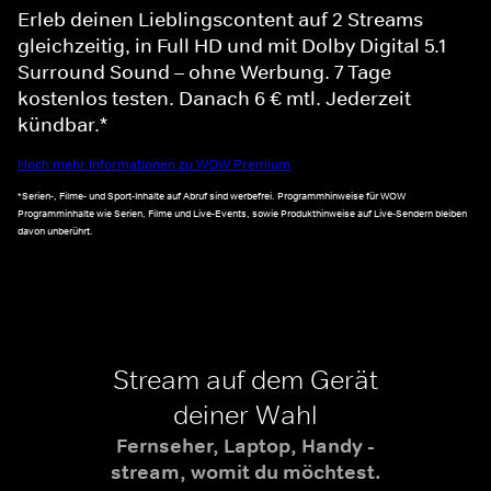
Erleb deinen Lieblingscontent auf 2 Streams
gleichzeitig, in Full HD und mit Dolby Digital 5.1
Surround Sound – ohne Werbung. 7 Tage
kostenlos testen. Danach 6 € mtl. Jederzeit
kündbar.*
Noch mehr Informationen zu WOW Premium
*Serien-, Filme- und Sport-Inhalte auf Abruf sind werbefrei. Programmhinweise für WOW
Programminhalte wie Serien, Filme und Live-Events, sowie Produkthinweise auf Live-Sendern bleiben
davon unberührt.
Stream auf dem Gerät
deiner Wahl
Fernseher, Laptop, Handy -
stream, womit du möchtest.