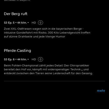
Der Berg ruft
S
3
Ep.
5
•
44
Min.
•
HD
0
Zwei XXL-Ostfriesen wagen sich in die bayerischen Berge -
inklusive Gondelfahrt mit Risiko. 300 Kilo Lebendgewicht treffen
auf dünne Drahtseile und jede Menge Humor
Pferde-Casting
S
3
Ep.
6
•
44
Min.
•
HD
0
Beim Fohlen-Championat zählt jedes Detail: Der Chiropraktiker
bereitet den Hof vor, kämpft mit widerspenstiger Technik ¿ und
entdeckt zwischen den Tieren seine Leidenschaft für den Gesang.
mehr