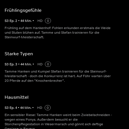
Frühlingsgefühle
S
3
Ep.
2
•
44
Min.
•
HD
0
Frühling auf dem Hankenhof: Fohlen erkunden erstmals die Weide
und Stuten blühen auf. Tamme und Stefan trainieren für die
Steinwurf-Meisterschaft.
Starke Typen
S
3
Ep.
3
•
44
Min.
•
HD
0
Tamme Hanken und Kumpel Stefan trainieren für die Steinwurf-
Meisterschaft - doch die Konkurrenz ist hart. Auf Föhr warten über
20 Pferde auf den "Knochenbrecher".
Hausmittel
S
3
Ep.
4
•
44
Min.
•
HD
0
Ein sensibler Riese: Tamme Hanken weint beim Zwiebelschneiden -
wegen eines Ponys. Außerdem besucht er die
Storchenpflegestation in Wesermarsch und gönnt sich deftige
Genüsse in Bayern.