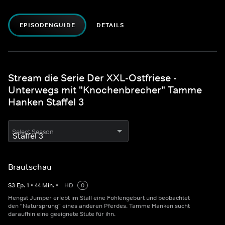
EPISODENGUIDE
DETAILS
Stream die Serie Der XXL-Ostfriese -
Unterwegs mit "Knochenbrecher" Tamme
Hanken Staffel 3
Select Season
Brautschau
S
3
Ep.
1
•
44
Min.
•
HD
0
Hengst Jumper erlebt im Stall eine Fohlengeburt und beobachtet
den "Natursprung" eines anderen Pferdes. Tamme Hanken sucht
daraufhin eine geeignete Stute für ihn.