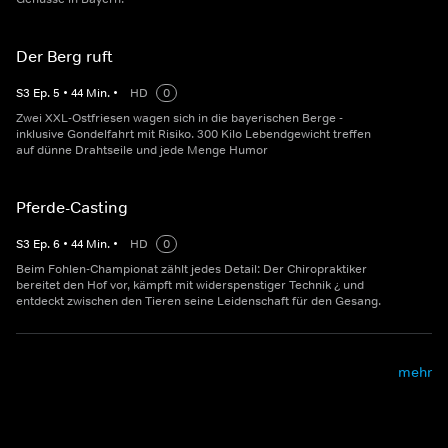
Der Berg ruft
S
3
Ep.
5
•
44
Min.
•
HD
0
Zwei XXL-Ostfriesen wagen sich in die bayerischen Berge -
inklusive Gondelfahrt mit Risiko. 300 Kilo Lebendgewicht treffen
auf dünne Drahtseile und jede Menge Humor
Pferde-Casting
S
3
Ep.
6
•
44
Min.
•
HD
0
Beim Fohlen-Championat zählt jedes Detail: Der Chiropraktiker
bereitet den Hof vor, kämpft mit widerspenstiger Technik ¿ und
entdeckt zwischen den Tieren seine Leidenschaft für den Gesang.
mehr