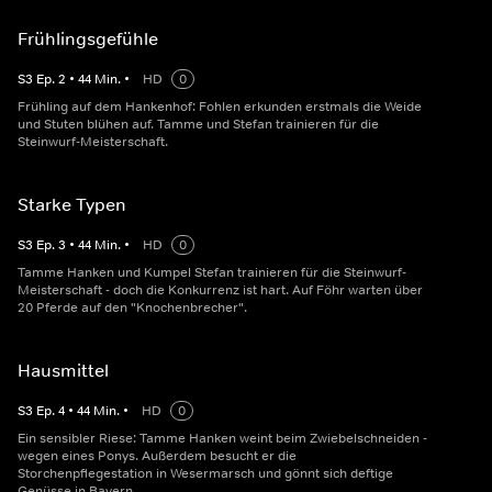
Frühlingsgefühle
S
3
Ep.
2
•
44
Min.
•
HD
0
Frühling auf dem Hankenhof: Fohlen erkunden erstmals die Weide
und Stuten blühen auf. Tamme und Stefan trainieren für die
Steinwurf-Meisterschaft.
Starke Typen
S
3
Ep.
3
•
44
Min.
•
HD
0
Tamme Hanken und Kumpel Stefan trainieren für die Steinwurf-
Meisterschaft - doch die Konkurrenz ist hart. Auf Föhr warten über
20 Pferde auf den "Knochenbrecher".
Hausmittel
S
3
Ep.
4
•
44
Min.
•
HD
0
Ein sensibler Riese: Tamme Hanken weint beim Zwiebelschneiden -
wegen eines Ponys. Außerdem besucht er die
Storchenpflegestation in Wesermarsch und gönnt sich deftige
Genüsse in Bayern.