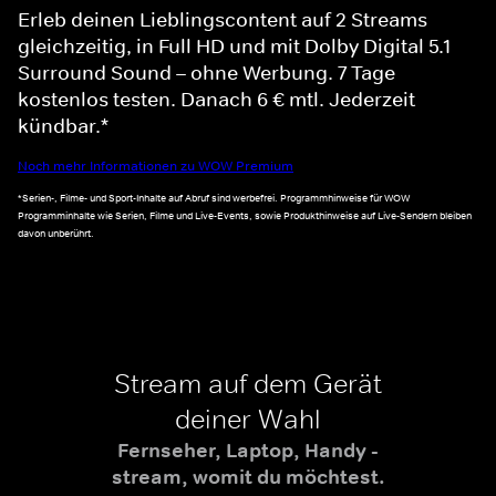
Erleb deinen Lieblingscontent auf 2 Streams
gleichzeitig, in Full HD und mit Dolby Digital 5.1
Surround Sound – ohne Werbung. 7 Tage
kostenlos testen. Danach 6 € mtl. Jederzeit
kündbar.*
Noch mehr Informationen zu WOW Premium
*Serien-, Filme- und Sport-Inhalte auf Abruf sind werbefrei. Programmhinweise für WOW
Programminhalte wie Serien, Filme und Live-Events, sowie Produkthinweise auf Live-Sendern bleiben
davon unberührt.
Stream auf dem Gerät
deiner Wahl
Fernseher, Laptop, Handy -
stream, womit du möchtest.