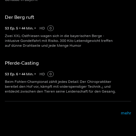
Der Berg ruft
S
3
Ep.
5
•
44
Min.
•
HD
0
Zwei XXL-Ostfriesen wagen sich in die bayerischen Berge -
inklusive Gondelfahrt mit Risiko. 300 Kilo Lebendgewicht treffen
auf dünne Drahtseile und jede Menge Humor
Pferde-Casting
S
3
Ep.
6
•
44
Min.
•
HD
0
Beim Fohlen-Championat zählt jedes Detail: Der Chiropraktiker
bereitet den Hof vor, kämpft mit widerspenstiger Technik ¿ und
entdeckt zwischen den Tieren seine Leidenschaft für den Gesang.
mehr