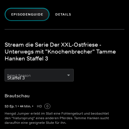
EPISODENGUIDE
DETAILS
Stream die Serie Der XXL-Ostfriese -
Unterwegs mit "Knochenbrecher" Tamme
Hanken Staffel 3
Select Season
Brautschau
S
3
Ep.
1
•
44
Min.
•
HD
0
Hengst Jumper erlebt im Stall eine Fohlengeburt und beobachtet
den "Natursprung" eines anderen Pferdes. Tamme Hanken sucht
daraufhin eine geeignete Stute für ihn.