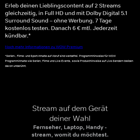
Erleb deinen Lieblingscontent auf 2 Streams
gleichzeitig, in Full HD und mit Dolby Digital 5.1
Surround Sound – ohne Werbung. 7 Tage
kostenlos testen. Danach 6 € mtl. Jederzeit
kündbar.*
Noch mehr Informationen zu WOW Premium
*Serien-, Filme- und Sport-Inhalte auf Abruf sind werbefrei. Programmhinweise für WOW
Programminhalte wie Serien, Filme und Live-Events, sowie Produkthinweise auf Live-Sendern bleiben
davon unberührt.
Stream auf dem Gerät
deiner Wahl
Fernseher, Laptop, Handy -
stream, womit du möchtest.