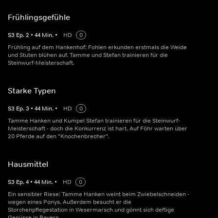
Frühlingsgefühle
S
3
Ep.
2
•
44
Min.
•
HD
0
Frühling auf dem Hankenhof: Fohlen erkunden erstmals die Weide
und Stuten blühen auf. Tamme und Stefan trainieren für die
Steinwurf-Meisterschaft.
Starke Typen
S
3
Ep.
3
•
44
Min.
•
HD
0
Tamme Hanken und Kumpel Stefan trainieren für die Steinwurf-
Meisterschaft - doch die Konkurrenz ist hart. Auf Föhr warten über
20 Pferde auf den "Knochenbrecher".
Hausmittel
S
3
Ep.
4
•
44
Min.
•
HD
0
Ein sensibler Riese: Tamme Hanken weint beim Zwiebelschneiden -
wegen eines Ponys. Außerdem besucht er die
Storchenpflegestation in Wesermarsch und gönnt sich deftige
Genüsse in Bayern.