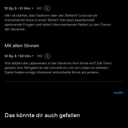
S
1
Ep.
5
•
51
Min.
•
HD
6
Wer ist stärker, das Nashorn oder der Elefant? Und warum
marschieren Gnus in einer Reihe? Das Quiz beantwortet
spannende Fragen und liefert überraschende Fakten zu den Tieren
der Savanne.
Mit allen Sinnen
S
1
Ep.
6
•
50
Min.
•
HD
6
Wie setzen die Lebewesen in der Savanne ihre Sinne ein? Die Tiere
passen ihre Fähigkeit an die Umwelt an, um am Leben zu bleiben.
Dabei haben einige intensiver entwickelte Sinne als andere.
mehr
Das könnte dir auch gefallen