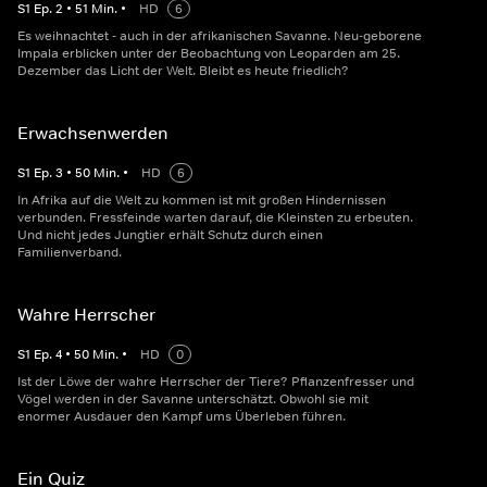
S
1
Ep.
2
•
51
Min.
•
HD
6
Es weihnachtet - auch in der afrikanischen Savanne. Neu-geborene
Impala erblicken unter der Beobachtung von Leoparden am 25.
Dezember das Licht der Welt. Bleibt es heute friedlich?
Erwachsenwerden
S
1
Ep.
3
•
50
Min.
•
HD
6
In Afrika auf die Welt zu kommen ist mit großen Hindernissen
verbunden. Fressfeinde warten darauf, die Kleinsten zu erbeuten.
Und nicht jedes Jungtier erhält Schutz durch einen
Familienverband.
Wahre Herrscher
S
1
Ep.
4
•
50
Min.
•
HD
0
Ist der Löwe der wahre Herrscher der Tiere? Pflanzenfresser und
Vögel werden in der Savanne unterschätzt. Obwohl sie mit
enormer Ausdauer den Kampf ums Überleben führen.
Ein Quiz