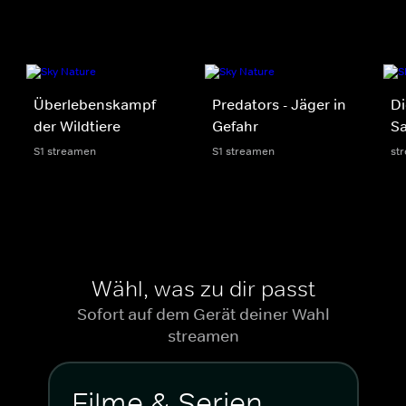
Überlebenskampf
Predators - Jäger in
Di
der Wildtiere
Gefahr
S
S1 streamen
S1 streamen
st
Wähl, was zu dir passt
Sofort auf dem Gerät deiner Wahl
streamen
Filme & Serien