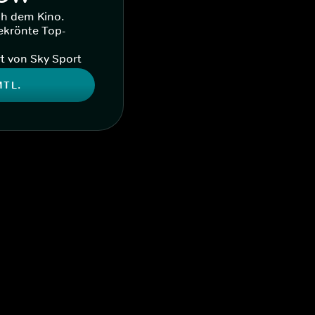
ch dem Kino.
ekrönte Top-
t von Sky Sport
MTL.