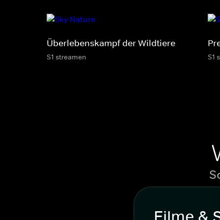
Überlebenskampf der Wildtiere
Pr
S1 streamen
S1 
S
Filme & 