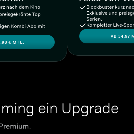
urz nach dem Kino
Blockbuster kurz na
Exklusive und preisg
preisgekrönte Top-
Serien.
Kompletter Live-Spor
igen Kombi-Abo mit
AB 34,97 
,98 € MTL.
aming ein Upgrade
 Premium.