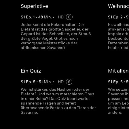
Superlative
Weihnac
S
1
Ep.
1
•
48
Min.
•
HD
0
S
1
Ep.
2
•
5
Jeder kennt die Rekordhalter: Der
Es weihnach
Elefant ist das größte Säugetier, der
afrikanisc
Gepard ist das Schnellste, der Strauß
Impala erb
der größte Vogel. Gibt es noch
Beobachtu
verborgene Meisterstücke der
Dezember d
afrikanischen Savanne?
heute fried
Ein Quiz
Mit alle
S
1
Ep.
5
•
51
Min.
•
HD
6
S
1
Ep.
6
•
5
Wer ist stärker, das Nashorn oder der
Wie setzen
Elefant? Und warum marschieren Gnus
Savanne ihr
in einer Reihe? Das Quiz beantwortet
passen ihr
spannende Fragen und liefert
um am Lebe
überraschende Fakten zu den Tieren der
einige inte
Savanne.
andere.