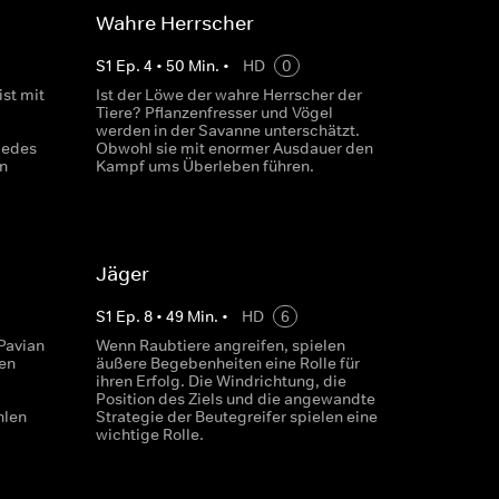
Wahre Herrscher
S
1
Ep.
4
•
50
Min.
•
HD
0
ist mit
Ist der Löwe der wahre Herrscher der
Tiere? Pflanzenfresser und Vögel
werden in der Savanne unterschätzt.
jedes
Obwohl sie mit enormer Ausdauer den
n
Kampf ums Überleben führen.
Jäger
S
1
Ep.
8
•
49
Min.
•
HD
6
Pavian
Wenn Raubtiere angreifen, spielen
sen
äußere Begebenheiten eine Rolle für
ihren Erfolg. Die Windrichtung, die
Position des Ziels und die angewandte
hlen
Strategie der Beutegreifer spielen eine
wichtige Rolle.