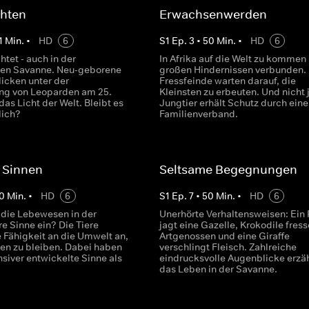
hten
Erwachsenwerden
1
Min.
•
HD
6
S
1
Ep.
3
•
50
Min.
•
HD
6
tet - auch in der
In Afrika auf die Welt zu kommen 
hen Savanne. Neu-geborene
großen Hindernissen verbunden.
licken unter der
Fressfeinde warten darauf, die
ng von Leoparden am 25.
Kleinsten zu erbeuten. Und nicht 
as Licht der Welt. Bleibt es
Jungtier erhält Schutz durch eine
lich?
Familienverband.
n Sinnen
Seltsame Begegnungen
0
Min.
•
HD
6
S
1
Ep.
7
•
50
Min.
•
HD
6
 die Lebewesen in der
Unerhörte Verhaltensweisen: Ein 
e Sinne ein? Die Tiere
jagt eine Gazelle, Krokodile fres
e Fähigkeit an die Umwelt an,
Artgenossen und eine Giraffe
n zu bleiben. Dabei haben
verschlingt Fleisch. Zahlreiche
nsiver entwickelte Sinne als
eindrucksvolle Augenblicke erzä
das Leben in der Savanne.