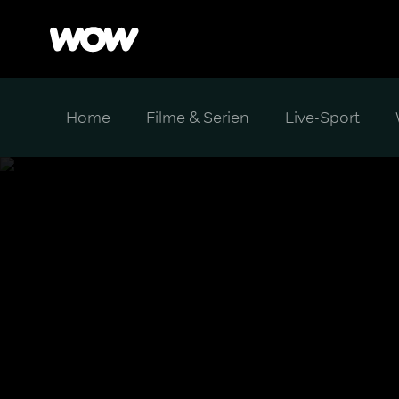
Home
Filme & Serien
Live-Sport