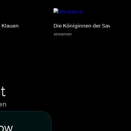
d Klauen
Die Königinnen der Savanne
streamen
t
en
WOW