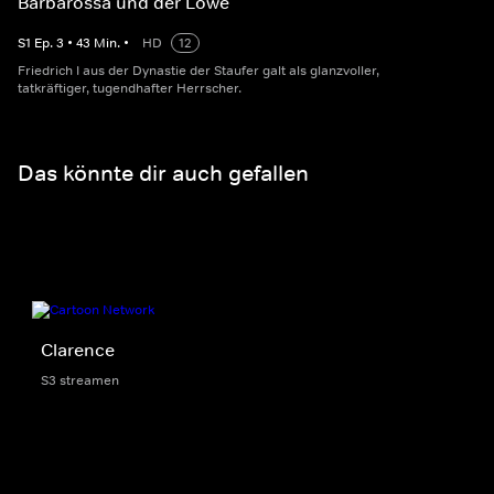
Barbarossa und der Löwe
S
1
Ep.
3
•
43
Min.
•
HD
12
Friedrich I aus der Dynastie der Staufer galt als glanzvoller,
tatkräftiger, tugendhafter Herrscher.
Das könnte dir auch gefallen
Clarence
S3 streamen