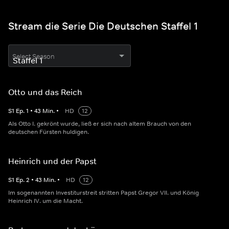
Stream die Serie Die Deutschen Staffel 1
Select Season
Otto und das Reich
S
1
Ep.
1
•
43
Min.
•
HD
12
Als Otto I. gekrönt wurde, ließ er sich nach altem Brauch von den
deutschen Fürsten huldigen.
Heinrich und der Papst
S
1
Ep.
2
•
43
Min.
•
HD
12
Im sogenannten Investiturstreit stritten Papst Gregor VII. und König
Heinrich IV. um die Macht.