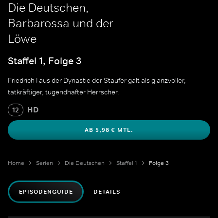
Die Deutschen,
Barbarossa und der
Löwe
Staffel 1, Folge 3
Friedrich I aus der Dynastie der Staufer galt als glanzvoller,
tatkräftiger, tugendhafter Herrscher.
HD
12
AB 5,98 € MTL.
Home
Serien
Die Deutschen
Staffel 1
Folge 3
EPISODENGUIDE
DETAILS