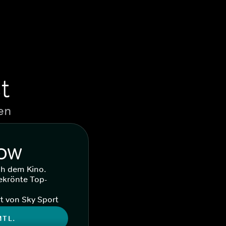
t
en
WOW
ch dem Kino.
ekrönte Top-
t von Sky Sport
MTL.