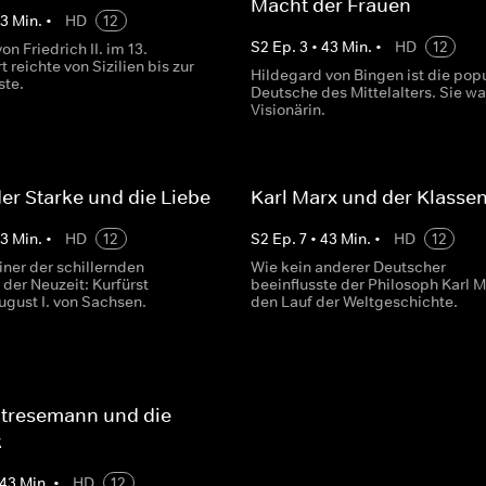
Macht der Frauen
43
Min.
•
HD
12
S
2
Ep.
3
•
43
Min.
•
HD
12
on Friedrich II. im 13.
 reichte von Sizilien bis zur
Hildegard von Bingen ist die pop
ste.
Deutsche des Mittelalters. Sie wa
Visionärin.
er Starke und die Liebe
Karl Marx und der Klass
43
Min.
•
HD
12
S
2
Ep.
7
•
43
Min.
•
HD
12
einer der schillernden
Wie kein anderer Deutscher
der Neuzeit: Kurfürst
beeinflusste der Philosoph Karl M
ugust I. von Sachsen.
den Lauf der Weltgeschichte.
Stresemann und die
k
43
Min.
•
HD
12