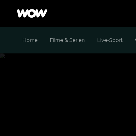
Home
Filme & Serien
Live-Sport