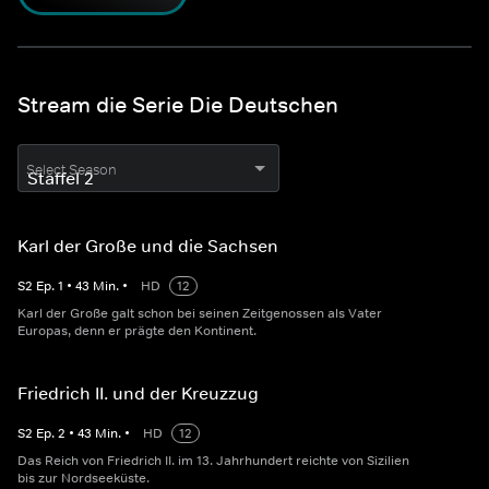
Stream die Serie Die Deutschen
Select Season
Karl der Große und die Sachsen
S
2
Ep.
1
•
43
Min.
•
HD
12
Karl der Große galt schon bei seinen Zeitgenossen als Vater
Europas, denn er prägte den Kontinent.
Friedrich II. und der Kreuzzug
S
2
Ep.
2
•
43
Min.
•
HD
12
Das Reich von Friedrich II. im 13. Jahrhundert reichte von Sizilien
bis zur Nordseeküste.