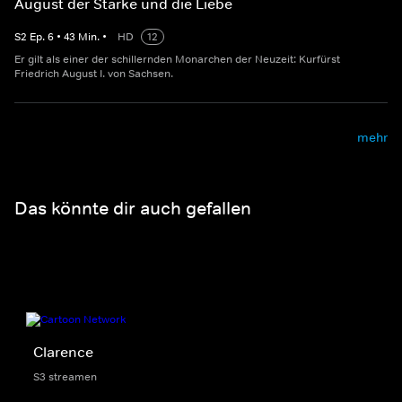
August der Starke und die Liebe
S
2
Ep.
6
•
43
Min.
•
HD
12
Er gilt als einer der schillernden Monarchen der Neuzeit: Kurfürst
Friedrich August I. von Sachsen.
mehr
Das könnte dir auch gefallen
Clarence
S3 streamen