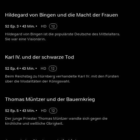
Hildegard von Bingen und die Macht der Frauen
S
2
Ep.
3
•
43
Min.
•
HD
12
Hildegard von Bingen ist die populärste Deutsche des Mittelalters.
Sie war eine Visionärin.
Karl IV. und der schwarze Tod
S
2
Ep.
4
•
43
Min.
•
HD
12
Beim Reichstag zu Nürnberg verhandelte Karl IV. mit den Fürsten
über die Modalitäten der Königswahl.
Thomas Müntzer und der Bauernkrieg
S
2
Ep.
5
•
43
Min.
•
HD
12
Der junge Priester Thomas Müntzer wandte sich gegen die
kirchliche und weltliche Obrigkeit.