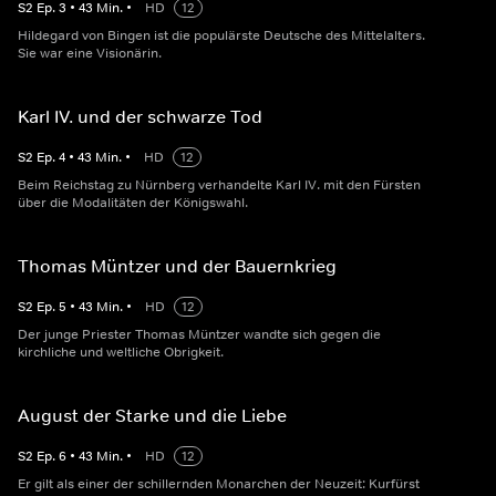
S
2
Ep.
3
•
43
Min.
•
HD
12
Hildegard von Bingen ist die populärste Deutsche des Mittelalters.
Sie war eine Visionärin.
Karl IV. und der schwarze Tod
S
2
Ep.
4
•
43
Min.
•
HD
12
Beim Reichstag zu Nürnberg verhandelte Karl IV. mit den Fürsten
über die Modalitäten der Königswahl.
Thomas Müntzer und der Bauernkrieg
S
2
Ep.
5
•
43
Min.
•
HD
12
Der junge Priester Thomas Müntzer wandte sich gegen die
kirchliche und weltliche Obrigkeit.
August der Starke und die Liebe
S
2
Ep.
6
•
43
Min.
•
HD
12
Er gilt als einer der schillernden Monarchen der Neuzeit: Kurfürst