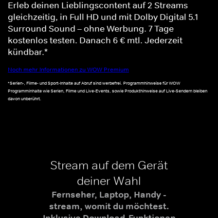
Erleb deinen Lieblingscontent auf 2 Streams
gleichzeitig, in Full HD und mit Dolby Digital 5.1
Surround Sound – ohne Werbung. 7 Tage
kostenlos testen. Danach 6 € mtl. Jederzeit
kündbar.*
Noch mehr Informationen zu WOW Premium
*Serien-, Filme- und Sport-Inhalte auf Abruf sind werbefrei. Programmhinweise für WOW
Programminhalte wie Serien, Filme und Live-Events, sowie Produkthinweise auf Live-Sendern bleiben
davon unberührt.
Stream auf dem Gerät
deiner Wahl
Fernseher, Laptop, Handy -
stream, womit du möchtest.
Inklusive Download-Funktionen