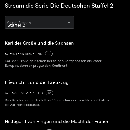
Stream die Serie Die Deutschen Staffel 2
Select Season
Karl der Große und die Sachsen
S
2
Ep.
1
•
43
Min.
•
HD
12
Karl der Große galt schon bei seinen Zeitgenossen als Vater
Europas, denn er prägte den Kontinent.
Friedrich II. und der Kreuzzug
S
2
Ep.
2
•
43
Min.
•
HD
12
Das Reich von Friedrich II. im 13. Jahrhundert reichte von Sizilien
bis zur Nordseeküste.
Hildegard von Bingen und die Macht der Frauen