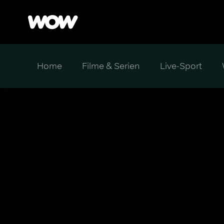
Home
Filme & Serien
Live-Sport