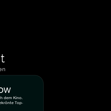
t
en
WOW
ch dem Kino.
ekrönte Top-