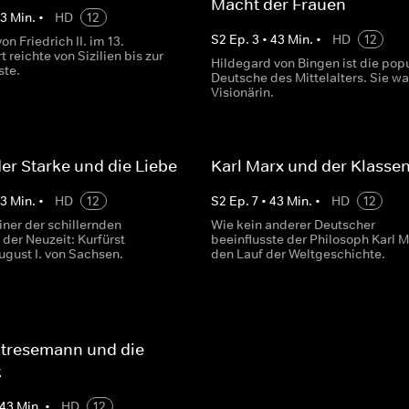
Macht der Frauen
43
Min.
•
HD
12
S
2
Ep.
3
•
43
Min.
•
HD
12
on Friedrich II. im 13.
 reichte von Sizilien bis zur
Hildegard von Bingen ist die pop
ste.
Deutsche des Mittelalters. Sie wa
Visionärin.
er Starke und die Liebe
Karl Marx und der Klass
43
Min.
•
HD
12
S
2
Ep.
7
•
43
Min.
•
HD
12
einer der schillernden
Wie kein anderer Deutscher
der Neuzeit: Kurfürst
beeinflusste der Philosoph Karl M
ugust I. von Sachsen.
den Lauf der Weltgeschichte.
Stresemann und die
k
43
Min.
•
HD
12