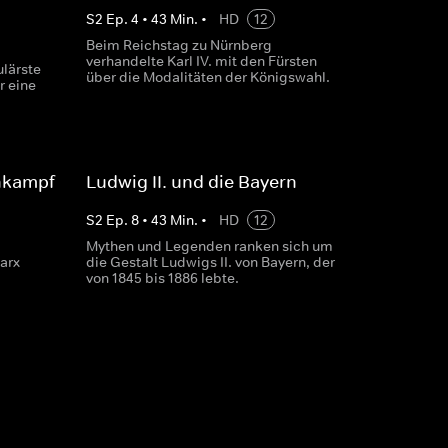
S
2
Ep.
4
•
43
Min.
•
HD
12
Beim Reichstag zu Nürnberg
verhandelte Karl IV. mit den Fürsten
ulärste
über die Modalitäten der Königswahl.
r eine
enkampf
Ludwig II. und die Bayern
S
2
Ep.
8
•
43
Min.
•
HD
12
Mythen und Legenden ranken sich um
arx
die Gestalt Ludwigs II. von Bayern, der
von 1845 bis 1886 lebte.