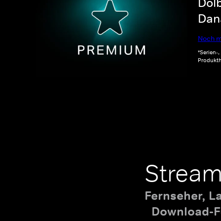
Dolb
Dana
Noch m
*Serien-
Produkth
Stream
Fernseher, L
Download-Fu