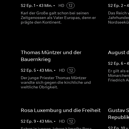
S
2
Ep.
1
•
43
Min.
•
HD
12
S
2
Ep.
2
•
Karl der Große galt schon bei seinen
Das Reich v
Zeitgenossen als Vater Europas, denn er
Jahrhundert
prägte den Kontinent.
Nordseekü
Thomas Müntzer und der
August d
Bauernkrieg
S
2
Ep.
6
•
S
2
Ep.
5
•
43
Min.
•
HD
12
Er gilt als 
Monarchen 
Der junge Priester Thomas Müntzer
Friedrich A
wandte sich gegen die kirchliche und
weltliche Obrigkeit.
Rosa Luxemburg und die Freiheit
Gustav 
Republi
S
2
Ep.
9
•
43
Min.
•
HD
12
S
2
Ep.
10
•
Schon in jungen Jahren kämpfte Rosa