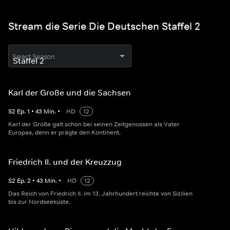
Stream die Serie Die Deutschen Staffel 2
Select Season
Karl der Große und die Sachsen
S
2
Ep.
1
•
43
Min.
•
HD
12
Karl der Große galt schon bei seinen Zeitgenossen als Vater
Europas, denn er prägte den Kontinent.
Friedrich II. und der Kreuzzug
S
2
Ep.
2
•
43
Min.
•
HD
12
Das Reich von Friedrich II. im 13. Jahrhundert reichte von Sizilien
bis zur Nordseeküste.