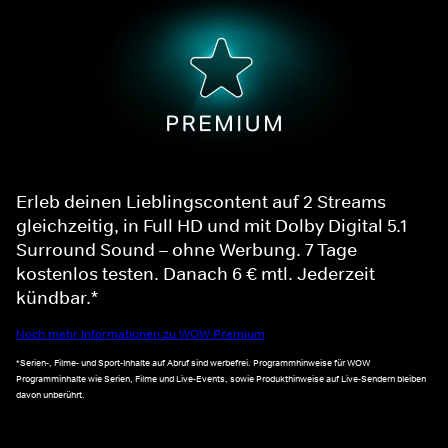
Erleb deinen Lieblingscontent auf 2 Streams
gleichzeitig, in Full HD und mit Dolby Digital 5.1
Surround Sound – ohne Werbung. 7 Tage
kostenlos testen. Danach 6 € mtl. Jederzeit
kündbar.*
Noch mehr Informationen zu WOW Premium
*Serien-, Filme- und Sport-Inhalte auf Abruf sind werbefrei. Programmhinweise für WOW
Programminhalte wie Serien, Filme und Live-Events, sowie Produkthinweise auf Live-Sendern bleiben
davon unberührt.