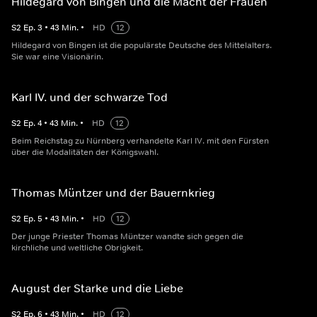
Hildegard von Bingen und die Macht der Frauen
S
2
Ep.
3
•
43
Min.
•
HD
12
Hildegard von Bingen ist die populärste Deutsche des Mittelalters.
Sie war eine Visionärin.
Karl IV. und der schwarze Tod
S
2
Ep.
4
•
43
Min.
•
HD
12
Beim Reichstag zu Nürnberg verhandelte Karl IV. mit den Fürsten
über die Modalitäten der Königswahl.
Thomas Müntzer und der Bauernkrieg
S
2
Ep.
5
•
43
Min.
•
HD
12
Der junge Priester Thomas Müntzer wandte sich gegen die
kirchliche und weltliche Obrigkeit.
August der Starke und die Liebe
S
2
Ep.
6
•
43
Min.
•
HD
12