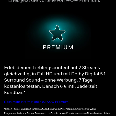
Erleb jetzt die Vorteile von WOW Premium.
Erleb deinen Lieblingscontent auf 2 Streams
gleichzeitig, in Full HD und mit Dolby Digital 5.1
Surround Sound – ohne Werbung. 7 Tage
kostenlos testen. Danach 6 € mtl. Jederzeit
kündbar.*
Noch mehr Informationen zu WOW Premium
*Serien-, Filme- und Sport-Inhalte auf Abruf sind werbefrei. Programmhinweise für WOW
Programminhalte wie Serien, Filme und Live-Events, sowie Produkthinweise auf Live-Sendern bleiben