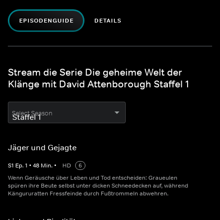
EPISODENGUIDE
DETAILS
Stream die Serie Die geheime Welt der
Klänge mit David Attenborough Staffel 1
Select Season
Jäger und Gejagte
S
1
Ep.
1
•
48
Min.
•
HD
6
Wenn Geräusche über Leben und Tod entscheiden: Graueulen
spüren ihre Beute selbst unter dicken Schneedecken auf, während
Kängururatten Fressfeinde durch Fußtrommeln abwehren.