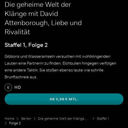
Die geheime Welt der
Klänge mit David
Attenborough, Liebe und
Rivalität
Staffel 1, Folge 2
Gibbons und Wasseramseln versuchen mit wohlklingenden
Lauten eine Partnerin zu finden. Elchbullen hingegen verfolgen
eine andere Taktik: Sie stoßen ebenso laute wie schrille
Brunftschreie aus.
HD
6
AB 5,98 € MTL.
Home
Serien
Die geheime Welt der Klänge mit David Attenborough
Staffel 1
Folge 2