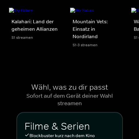
Kalahari: Land der
Mountain Vets:
Wa
geheimen Allianzen
Einsatz in
Ba
Nordirland
S1 streamen
S1
S1-3 streamen
Wähl, was zu dir passt
Sofort auf dem Gerät deiner Wahl
streamen
Filme & Serien
Blockbuster kurz nach dem Kino