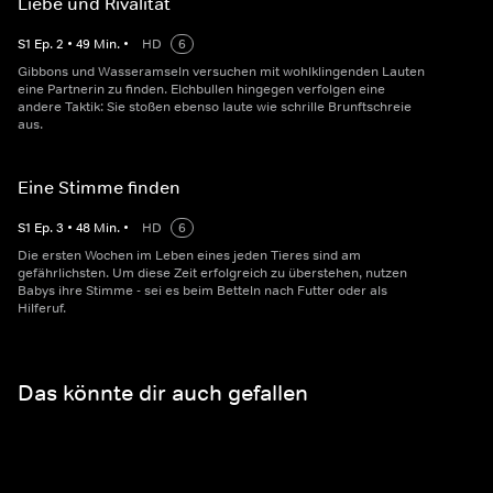
Liebe und Rivalität
S
1
Ep.
2
•
49
Min.
•
HD
6
Gibbons und Wasseramseln versuchen mit wohlklingenden Lauten
eine Partnerin zu finden. Elchbullen hingegen verfolgen eine
andere Taktik: Sie stoßen ebenso laute wie schrille Brunftschreie
aus.
Eine Stimme finden
S
1
Ep.
3
•
48
Min.
•
HD
6
Die ersten Wochen im Leben eines jeden Tieres sind am
gefährlichsten. Um diese Zeit erfolgreich zu überstehen, nutzen
Babys ihre Stimme - sei es beim Betteln nach Futter oder als
Hilferuf.
Das könnte dir auch gefallen