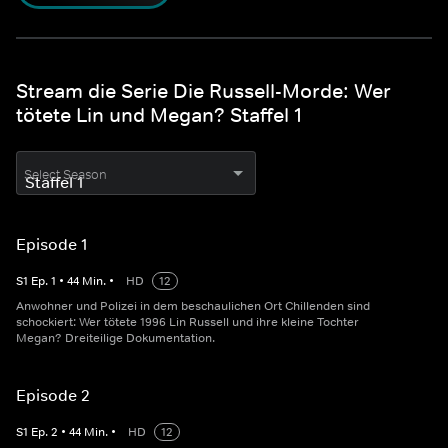
Stream die Serie Die Russell-Morde: Wer
tötete Lin und Megan? Staffel 1
Select Season
Episode 1
S
1
Ep.
1
•
44
Min.
•
HD
12
Anwohner und Polizei in dem beschaulichen Ort Chillenden sind
schockiert: Wer tötete 1996 Lin Russell und ihre kleine Tochter
Megan? Dreiteilige Dokumentation.
Episode 2
S
1
Ep.
2
•
44
Min.
•
HD
12