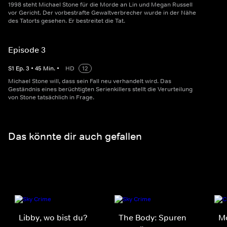
1998 steht Michael Stone für die Morde an Lin und Megan Russell
vor Gericht. Der vorbestrafte Gewaltverbrecher wurde in der Nähe
des Tatorts gesehen. Er bestreitet die Tat.
Episode 3
S
1
Ep.
3
•
45
Min.
•
HD
12
Michael Stone will, dass sein Fall neu verhandelt wird. Das
Geständnis eines berüchtigten Serienkillers stellt die Verurteilung
von Stone tatsächlich in Frage.
Das könnte dir auch gefallen
Libby, wo bist du?
The Body: Spuren
Mo