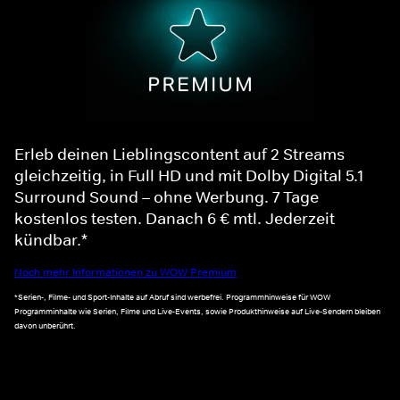
Erleb deinen Lieblingscontent auf 2 Streams
gleichzeitig, in Full HD und mit Dolby Digital 5.1
Surround Sound – ohne Werbung. 7 Tage
kostenlos testen. Danach 6 € mtl. Jederzeit
kündbar.*
Noch mehr Informationen zu WOW Premium
*Serien-, Filme- und Sport-Inhalte auf Abruf sind werbefrei. Programmhinweise für WOW
Programminhalte wie Serien, Filme und Live-Events, sowie Produkthinweise auf Live-Sendern bleiben
davon unberührt.