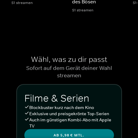
des Bösen
S1 streamen
S1
S1 streamen
Wähl, was zu dir passt
Sofort auf dem Gerät deiner Wahl
streamen
Filme & Serien
Blockbuster kurz nach dem Kino
Exklusive und preisgekrönte Top-Serien
Auch im günstigen Kombi-Abo mit Apple
TV
AB 5,98 € MTL.