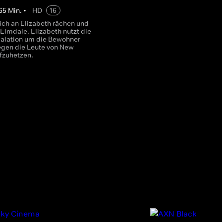
65
Min.
•
HD
16
sich an Elizabeth rächen und
 Elmdale. Elizabeth nutzt die
kalation um die Bewohner
egen die Leute von New
fzuhetzen.