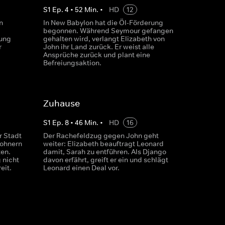
S
1
Ep.
4
•
52
Min.
•
HD
12
n
In New Babylon hat die Öl-Förderung
begonnen. Während Seymour gefangen
rung
gehalten wird, verlangt Elizabeth von
r
John ihr Land zurück. Er weist alle
Ansprüche zurück und plant eine
Befreiungsaktion.
Zuhause
S
1
Ep.
8
•
46
Min.
•
HD
16
r Stadt
Der Rachefeldzug gegen John geht
wohnern
weiter: Elizabeth beauftragt Leonard
zen.
damit, Sarah zu entführen. Als Django
 nicht
davon erfährt, greift er ein und schlägt
eit.
Leonard einen Deal vor.