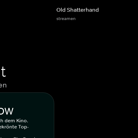
Old Shatterhand
streamen
t
en
WOW
ch dem Kino.
ekrönte Top-