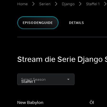
Home
Serien
Django
Staffel 1
EPISODENGUIDE
DETAILS
Stream die Serie Django S
Select Season
New Babylon
Öl