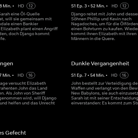
8
Min.
•
HD
12
S
1
Ep.
3
•
52
Min.
•
HD
12
rah eine Öl-Quelle
Django reitet mit John und desse
at, will sie gemeinsam mit
Söhnen Phillip und Kevin nach
mdale einen Bankier
Nagadoches, um für die Ölförde
Elizabeth plant einen Angriff
einen Bohrturm zu kaufen. Wiede
iden, doch Django kommt
kommt ihnen Elizabeth mit ihren
lfe.
Männern in die Quere.
ungen
Dunkle Vergangenheit
7
Min.
•
HD
16
S
1
Ep.
7
•
54
Min.
•
HD
16
lage versucht Elizabeth
John bestellt zur Verteidigung de
rahenten John das Land
Waffen und verlangt von den Be
. Als John von Sheriff
New Babylons, sie auch einzuset
genommen wird, will Django
Sarah ist mit seiner Entscheidung
und helfen und das Unrecht
einverstanden: Es kommt zum Str
tes Gefecht