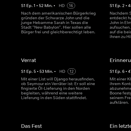
S
1
Ep.
1
•
52
Min.
•
HD
16
S
1
Ep.
2
•
4
Nach dem amerikanischen Bürgerkrieg
Nachdem Sa
gründen der Schwarze John und die
entdeckt h
junge Hebamme Sarah in Texas die
John in El
Stadt "New Babylon". Hier sollen alle
aufsuchen. 
Bürger frei und gleichberechtigt leben.
auf die be
ihnen zu Hi
Verrat
Erinner
S
1
Ep.
5
•
53
Min.
•
HD
12
S
1
Ep.
6
•
4
Mit einer List will Django herausfinden,
Mit einer K
ob Seymour ein Verräter ist: Er soll eine
ihrem Kont
fingierte Öl-Lieferung in den Norden
abzunehmen
begleiten, während eine weitere
Boone fest
Lieferung in den Süden stattfindet.
seinem Fre
aufklären.
Das Fest
Ein letz