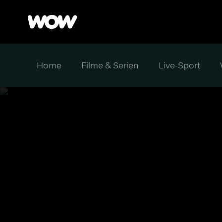
Home
Filme & Serien
Live-Sport