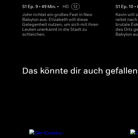
S
1
Ep.
9
•
49
Min.
•
HD
12
S
1
Ep.
10
•
John richtet ein großes Fest in New
Kevin will 
Babylon aus. Elizabeth will diese
reitet nach
Gelegenheit nutzen, um sich mit ihren
brutale Es
Leuten unerkannt in die Stadt zu
des Orts g
schleichen.
Babylon au
Das könnte dir auch gefallen