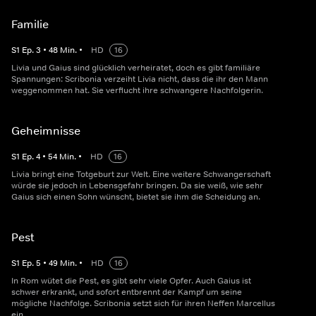
Familie
S
1
Ep.
3
•
48
Min.
•
HD
16
Livia und Gaius sind glücklich verheiratet, doch es gibt familiäre
Spannungen: Scribonia verzeiht Livia nicht, dass die ihr den Mann
weggenommen hat. Sie verflucht ihre schwangere Nachfolgerin.
Geheimnisse
S
1
Ep.
4
•
54
Min.
•
HD
16
Livia bringt eine Totgeburt zur Welt. Eine weitere Schwangerschaft
würde sie jedoch in Lebensgefahr bringen. Da sie weiß, wie sehr
Gaius sich einen Sohn wünscht, bietet sie ihm die Scheidung an.
Pest
S
1
Ep.
5
•
49
Min.
•
HD
16
In Rom wütet die Pest, es gibt sehr viele Opfer. Auch Gaius ist
schwer erkrankt, und sofort entbrennt der Kampf um seine
mögliche Nachfolge. Scribonia setzt sich für ihren Neffen Marcellus
ein.