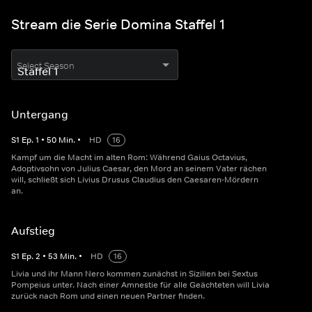
Stream die Serie Domina Staffel 1
Select Season
Untergang
S
1
Ep.
1
•
50
Min.
•
HD
16
Kampf um die Macht im alten Rom: Während Gaius Octavius,
Adoptivsohn von Julius Caesar, den Mord an seinem Vater rächen
will, schließt sich Livius Drusus Claudius den Caesaren-Mördern
an.
Aufstieg
S
1
Ep.
2
•
53
Min.
•
HD
16
Livia und ihr Mann Nero kommen zunächst in Sizilien bei Sextus
Pompeius unter. Nach einer Amnestie für alle Geächteten will Livia
zurück nach Rom und einen neuen Partner finden.