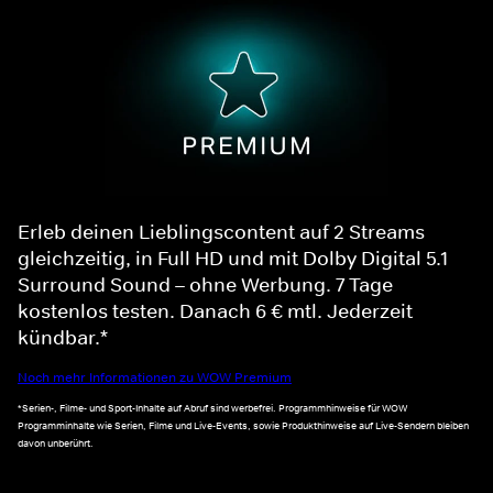
Erleb deinen Lieblingscontent auf 2 Streams
gleichzeitig, in Full HD und mit Dolby Digital 5.1
Surround Sound – ohne Werbung. 7 Tage
kostenlos testen. Danach 6 € mtl. Jederzeit
kündbar.*
Noch mehr Informationen zu WOW Premium
*Serien-, Filme- und Sport-Inhalte auf Abruf sind werbefrei. Programmhinweise für WOW
Programminhalte wie Serien, Filme und Live-Events, sowie Produkthinweise auf Live-Sendern bleiben
davon unberührt.