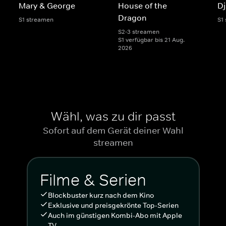
Mary & George
House of the
D
Dragon
S1 streamen
S1
S2-3 streamen
S1 verfügbar bis 21 Aug.
2026
Wähl, was zu dir passt
Sofort auf dem Gerät deiner Wahl
streamen
Filme & Serien
Blockbuster kurz nach dem Kino
Exklusive und preisgekrönte Top-Serien
Auch im günstigen Kombi-Abo mit Apple
TV