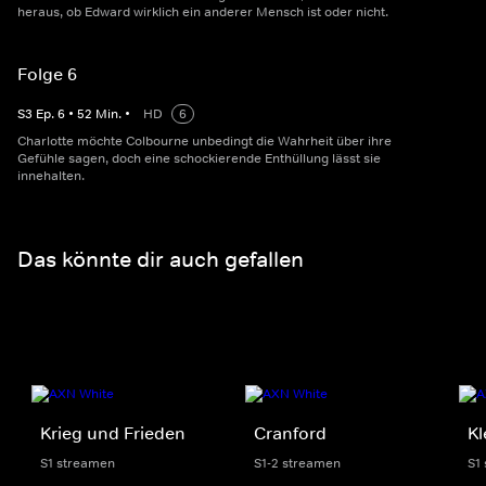
heraus, ob Edward wirklich ein anderer Mensch ist oder nicht.
Folge 6
S
3
Ep.
6
•
52
Min.
•
HD
6
Charlotte möchte Colbourne unbedingt die Wahrheit über ihre
Gefühle sagen, doch eine schockierende Enthüllung lässt sie
innehalten.
Das könnte dir auch gefallen
Krieg und Frieden
Cranford
Kl
S1 streamen
S1-2 streamen
S1