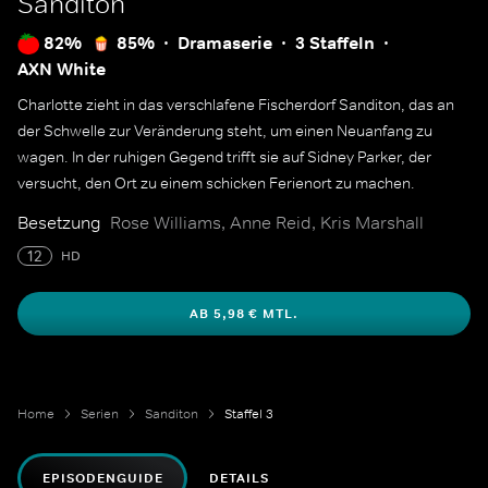
Sanditon
82%
85%
Dramaserie
3 Staffeln
AXN White
Charlotte zieht in das verschlafene Fischerdorf Sanditon, das an
der Schwelle zur Veränderung steht, um einen Neuanfang zu
wagen. In der ruhigen Gegend trifft sie auf Sidney Parker, der
versucht, den Ort zu einem schicken Ferienort zu machen.
Besetzung
Rose Williams, Anne Reid, Kris Marshall
12
HD
AB 5,98 € MTL.
Home
Serien
Sanditon
Staffel 3
EPISODENGUIDE
DETAILS