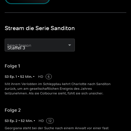
Stream die Serie Sanditon
Select Season
Folge 1
S
3
Ep.
1
•
52
Min.
•
HD
6
Mit ihrem Verlobten im Schlepptau kehrt Charlotte nach Sanditon
zurück, um am gesellschaftlichen Ereignis des Jahres
teilzunehmen. Als sie Colbourne sieht, fühlt sie sich unsicher.
Folge 2
S
3
Ep.
2
•
52
Min.
•
HD
12
Georgiana steht bei der Suche nach einem Anwalt vor einer fast