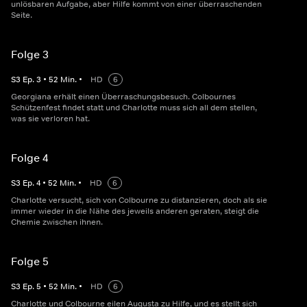
unlösbaren Aufgabe, aber Hilfe kommt von einer überraschenden
Seite.
Folge 3
S
3
Ep.
3
•
52
Min.
•
HD
6
Georgiana erhält einen Überraschungsbesuch. Colbournes
Schützenfest findet statt und Charlotte muss sich all dem stellen,
was sie verloren hat.
Folge 4
S
3
Ep.
4
•
52
Min.
•
HD
6
Charlotte versucht, sich von Colbourne zu distanzieren, doch als sie
immer wieder in die Nähe des jeweils anderen geraten, steigt die
Chemie zwischen ihnen.
Folge 5
S
3
Ep.
5
•
52
Min.
•
HD
6
Charlotte und Colbourne eilen Augusta zu Hilfe, und es stellt sich