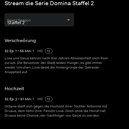
Stream die Serie Domina Staffel 2
Select Season
Verschwörung
S
2
Ep.
1
•
55
Min.
•
HD
12
Livia und Gaius kehren nach drei Jahren Abwesenheit nach Rom
zurück. Die Bewohner der Stadt leiden Hunger, es gibt immer
wieder Unruhen. Livia deckt die Hintergründe der Getreide-
Knappheit auf.
Hochzeit
S
2
Ep.
2
•
51
Min.
•
HD
12
Octavia stellt sich gegen die Hochzeit ihrer Tochter Antonina mit
Drusus, dem Sohn ihrer Feindin Livia. Doch ohne die Heirat hat
Drusus keine Chance, der Nachfolger von Gaius zu werden.