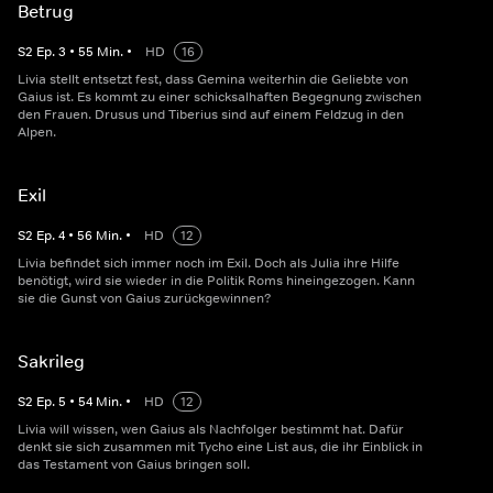
Betrug
S
2
Ep.
3
•
55
Min.
•
HD
16
Livia stellt entsetzt fest, dass Gemina weiterhin die Geliebte von
Gaius ist. Es kommt zu einer schicksalhaften Begegnung zwischen
den Frauen. Drusus und Tiberius sind auf einem Feldzug in den
Alpen.
Exil
S
2
Ep.
4
•
56
Min.
•
HD
12
Livia befindet sich immer noch im Exil. Doch als Julia ihre Hilfe
benötigt, wird sie wieder in die Politik Roms hineingezogen. Kann
sie die Gunst von Gaius zurückgewinnen?
Sakrileg
S
2
Ep.
5
•
54
Min.
•
HD
12
Livia will wissen, wen Gaius als Nachfolger bestimmt hat. Dafür
denkt sie sich zusammen mit Tycho eine List aus, die ihr Einblick in
das Testament von Gaius bringen soll.