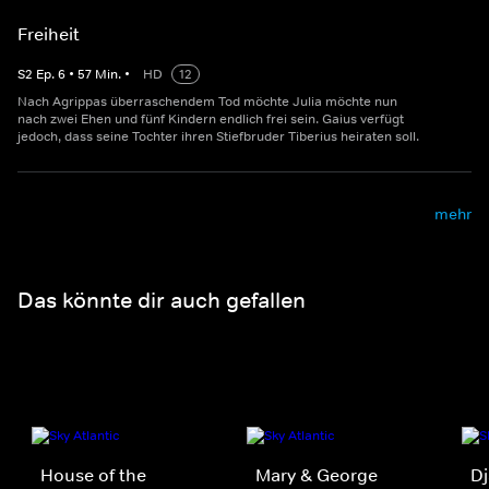
Freiheit
S
2
Ep.
6
•
57
Min.
•
HD
12
Nach Agrippas überraschendem Tod möchte Julia möchte nun
nach zwei Ehen und fünf Kindern endlich frei sein. Gaius verfügt
jedoch, dass seine Tochter ihren Stiefbruder Tiberius heiraten soll.
mehr
Das könnte dir auch gefallen
House of the
Mary & George
D