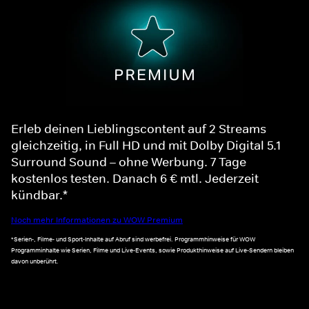
Erleb deinen Lieblingscontent auf 2 Streams
gleichzeitig, in Full HD und mit Dolby Digital 5.1
Surround Sound – ohne Werbung. 7 Tage
kostenlos testen. Danach 6 € mtl. Jederzeit
kündbar.*
Noch mehr Informationen zu WOW Premium
*Serien-, Filme- und Sport-Inhalte auf Abruf sind werbefrei. Programmhinweise für WOW
Programminhalte wie Serien, Filme und Live-Events, sowie Produkthinweise auf Live-Sendern bleiben
davon unberührt.