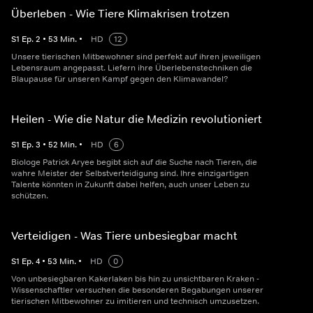
Überleben - Wie Tiere Klimakrisen trotzen
S
1
Ep.
2
•
53
Min.
•
HD
12
Unsere tierischen Mitbewohner sind perfekt auf ihren jeweiligen
Lebensraum angepasst. Liefern ihre Überlebenstechniken die
Blaupause für unseren Kampf gegen den Klimawandel?
Heilen - Wie die Natur die Medizin revolutioniert
S
1
Ep.
3
•
52
Min.
•
HD
6
Biologe Patrick Aryee begibt sich auf die Suche nach Tieren, die
wahre Meister der Selbstverteidigung sind. Ihre einzigartigen
Talente könnten in Zukunft dabei helfen, auch unser Leben zu
schützen.
Verteidigen - Was Tiere unbesiegbar macht
S
1
Ep.
4
•
53
Min.
•
HD
0
Von unbesiegbaren Kakerlaken bis hin zu unsichtbaren Kraken -
Wissenschaftler versuchen die besonderen Begabungen unserer
tierischen Mitbewohner zu imitieren und technisch umzusetzen.