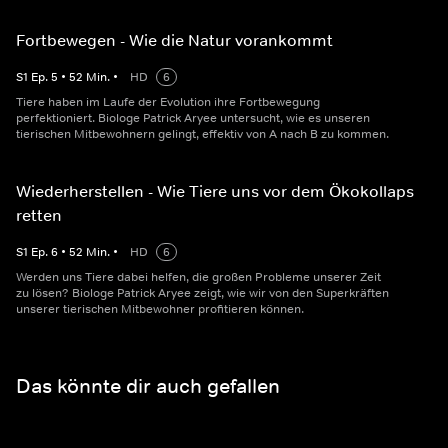
Fortbewegen - Wie die Natur vorankommt
S
1
Ep.
5
•
52
Min.
•
HD
6
Tiere haben im Laufe der Evolution ihre Fortbewegung
perfektioniert. Biologe Patrick Aryee untersucht, wie es unseren
tierischen Mitbewohnern gelingt, effektiv von A nach B zu kommen.
Wiederherstellen - Wie Tiere uns vor dem Ökokollaps
retten
S
1
Ep.
6
•
52
Min.
•
HD
6
Werden uns Tiere dabei helfen, die großen Probleme unserer Zeit
zu lösen? Biologe Patrick Aryee zeigt, wie wir von den Superkräften
unserer tierischen Mitbewohner profitieren können.
Das könnte dir auch gefallen