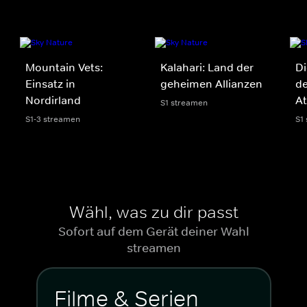
Mountain Vets:
Kalahari: Land der
Di
Einsatz in
geheimen Allianzen
de
Nordirland
A
S1 streamen
S1-3 streamen
S1
Wähl, was zu dir passt
Sofort auf dem Gerät deiner Wahl
streamen
Filme & Serien