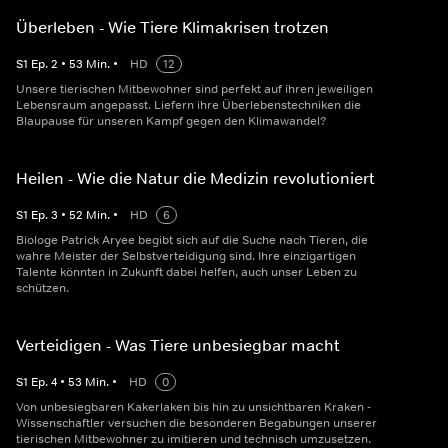
Überleben - Wie Tiere Klimakrisen trotzen
S
1
Ep.
2
•
53
Min.
•
HD
12
Unsere tierischen Mitbewohner sind perfekt auf ihren jeweiligen
Lebensraum angepasst. Liefern ihre Überlebenstechniken die
Blaupause für unseren Kampf gegen den Klimawandel?
Heilen - Wie die Natur die Medizin revolutioniert
S
1
Ep.
3
•
52
Min.
•
HD
6
Biologe Patrick Aryee begibt sich auf die Suche nach Tieren, die
wahre Meister der Selbstverteidigung sind. Ihre einzigartigen
Talente könnten in Zukunft dabei helfen, auch unser Leben zu
schützen.
Verteidigen - Was Tiere unbesiegbar macht
S
1
Ep.
4
•
53
Min.
•
HD
0
Von unbesiegbaren Kakerlaken bis hin zu unsichtbaren Kraken -
Wissenschaftler versuchen die besonderen Begabungen unserer
tierischen Mitbewohner zu imitieren und technisch umzusetzen.