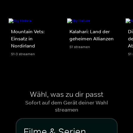
Mountain Vets:
Kalahari: Land der
Di
Einsatz in
geheimen Allianzen
de
Nordirland
A
S1 streamen
S1-3 streamen
S1
Wähl, was zu dir passt
Sofort auf dem Gerät deiner Wahl
streamen
Filme & Serien