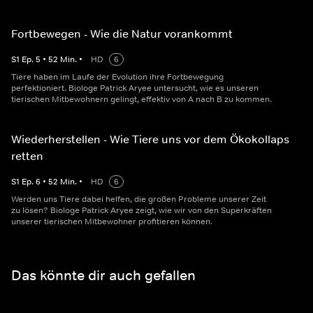
Fortbewegen - Wie die Natur vorankommt
S
1
Ep.
5
•
52
Min.
•
HD
6
Tiere haben im Laufe der Evolution ihre Fortbewegung
perfektioniert. Biologe Patrick Aryee untersucht, wie es unseren
tierischen Mitbewohnern gelingt, effektiv von A nach B zu kommen.
Wiederherstellen - Wie Tiere uns vor dem Ökokollaps
retten
S
1
Ep.
6
•
52
Min.
•
HD
6
Werden uns Tiere dabei helfen, die großen Probleme unserer Zeit
zu lösen? Biologe Patrick Aryee zeigt, wie wir von den Superkräften
unserer tierischen Mitbewohner profitieren können.
Das könnte dir auch gefallen