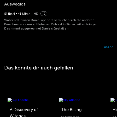
Ausweglos
S
1
Ep.
6
•
45
Min.
•
HD
12
Während Howson Daniel operiert, versuchen sich die anderen
Bewohner vor dem entflohenen Outcast in Sicherheit zu bringen.
Das nimmt ausgerechnet Daniels Gestalt an.
mehr
Das könnte dir auch gefallen
A Discovery of
The Rising
Hi
Witches
S1 streamen
S3