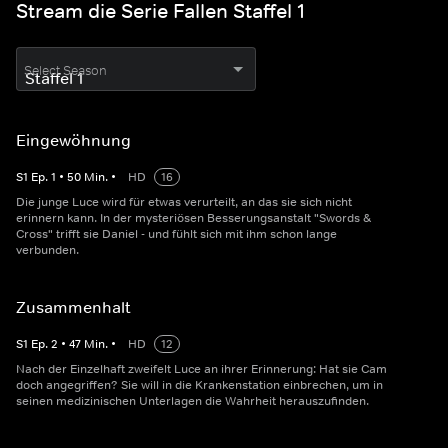
Stream die Serie Fallen Staffel 1
Select Season
Eingewöhnung
S
1
Ep.
1
•
50
Min.
•
HD
16
Die junge Luce wird für etwas verurteilt, an das sie sich nicht
erinnern kann. In der mysteriösen Besserungsanstalt "Swords &
Cross" trifft sie Daniel - und fühlt sich mit ihm schon lange
verbunden.
Zusammenhalt
S
1
Ep.
2
•
47
Min.
•
HD
12
Nach der Einzelhaft zweifelt Luce an ihrer Erinnerung: Hat sie Cam
doch angegriffen? Sie will in die Krankenstation einbrechen, um in
seinen medizinischen Unterlagen die Wahrheit herauszufinden.