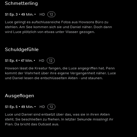
Schmetterling
S
1
Ep.
3
•
49
Min.
•
HD
12
Luce gelingt es aufschlussreiche Fotos aus Howsons Büro zu
stehlen. Am See kommen sich sie und Daniel näher. Doch dann
wird Luce plötzlich von etwas unter Wasser gezogen.
Schuldgefühle
S
1
Ep.
4
•
47
Min.
•
HD
12
Howson lässt die Kreatur fangen, die Luce angegriffen hat. Penn
kommt der Wahrheit über ihre eigene Vergangenheit näher. Luce
und Daniel lesen die entschlüsselten Akten - und staunen.
Ausgeflogen
S
1
Ep.
5
•
49
Min.
•
HD
12
Luce und Daniel sind entsetzt über das, was sie in ihren Akten
steht. Sie beschließen zu fliehen. In letzter Sekunde misslingt ihr
Plan. Da bricht das Outcast aus.