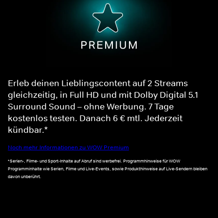
Erleb deinen Lieblingscontent auf 2 Streams
gleichzeitig, in Full HD und mit Dolby Digital 5.1
Surround Sound – ohne Werbung. 7 Tage
kostenlos testen. Danach 6 € mtl. Jederzeit
kündbar.*
Noch mehr Informationen zu WOW Premium
*Serien-, Filme- und Sport-Inhalte auf Abruf sind werbefrei. Programmhinweise für WOW
Programminhalte wie Serien, Filme und Live-Events, sowie Produkthinweise auf Live-Sendern bleiben
davon unberührt.