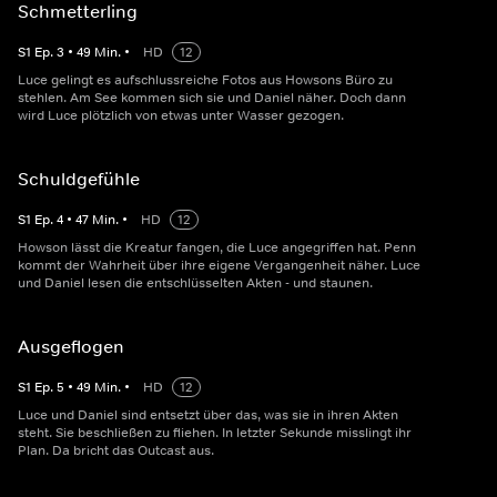
Schmetterling
S
1
Ep.
3
•
49
Min.
•
HD
12
Luce gelingt es aufschlussreiche Fotos aus Howsons Büro zu
stehlen. Am See kommen sich sie und Daniel näher. Doch dann
wird Luce plötzlich von etwas unter Wasser gezogen.
Schuldgefühle
S
1
Ep.
4
•
47
Min.
•
HD
12
Howson lässt die Kreatur fangen, die Luce angegriffen hat. Penn
kommt der Wahrheit über ihre eigene Vergangenheit näher. Luce
und Daniel lesen die entschlüsselten Akten - und staunen.
Ausgeflogen
S
1
Ep.
5
•
49
Min.
•
HD
12
Luce und Daniel sind entsetzt über das, was sie in ihren Akten
steht. Sie beschließen zu fliehen. In letzter Sekunde misslingt ihr
Plan. Da bricht das Outcast aus.