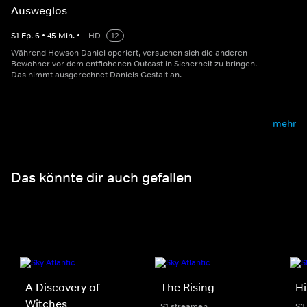
Ausweglos
S
1
Ep.
6
•
45
Min.
•
HD
12
Während Howson Daniel operiert, versuchen sich die anderen
Bewohner vor dem entflohenen Outcast in Sicherheit zu bringen.
Das nimmt ausgerechnet Daniels Gestalt an.
mehr
Das könnte dir auch gefallen
A Discovery of
The Rising
Hi
Witches
S1 streamen
S3