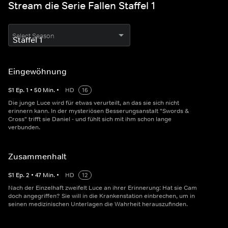
Stream die Serie Fallen Staffel 1
Select Season
Eingewöhnung
S
1
Ep.
1
•
50
Min.
•
HD
16
Die junge Luce wird für etwas verurteilt, an das sie sich nicht
erinnern kann. In der mysteriösen Besserungsanstalt "Swords &
Cross" trifft sie Daniel - und fühlt sich mit ihm schon lange
verbunden.
Zusammenhalt
S
1
Ep.
2
•
47
Min.
•
HD
12
Nach der Einzelhaft zweifelt Luce an ihrer Erinnerung: Hat sie Cam
doch angegriffen? Sie will in die Krankenstation einbrechen, um in
seinen medizinischen Unterlagen die Wahrheit herauszufinden.