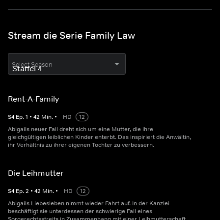
Stream die Serie Family Law
Select Season
Rent-A-Family
S
4
Ep.
1
•
42
Min.
•
HD
12
Abigails neuer Fall dreht sich um eine Mutter, die ihre
gleichgültigen leiblichen Kinder enterbt. Das inspiriert die Anwältin,
ihr Verhältnis zu ihrer eigenen Tochter zu verbessern.
Die Leihmutter
S
4
Ep.
2
•
42
Min.
•
HD
12
Abigails Liebesleben nimmt wieder Fahrt auf. In der Kanzlei
beschäftigt sie unterdessen der schwierige Fall eines
Sorgerechtsstreits in Zusammenhang mit einer Leihmutterschaft.