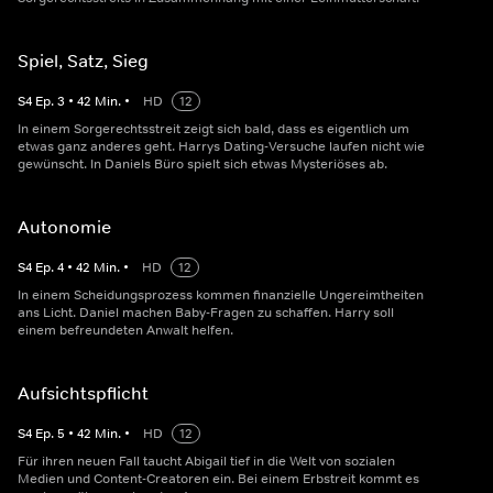
Spiel, Satz, Sieg
S
4
Ep.
3
•
42
Min.
•
HD
12
In einem Sorgerechtsstreit zeigt sich bald, dass es eigentlich um
etwas ganz anderes geht. Harrys Dating-Versuche laufen nicht wie
gewünscht. In Daniels Büro spielt sich etwas Mysteriöses ab.
Autonomie
S
4
Ep.
4
•
42
Min.
•
HD
12
In einem Scheidungsprozess kommen finanzielle Ungereimtheiten
ans Licht. Daniel machen Baby-Fragen zu schaffen. Harry soll
einem befreundeten Anwalt helfen.
Aufsichtspflicht
S
4
Ep.
5
•
42
Min.
•
HD
12
Für ihren neuen Fall taucht Abigail tief in die Welt von sozialen
Medien und Content-Creatoren ein. Bei einem Erbstreit kommt es