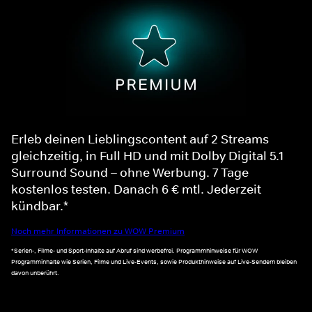
Erleb deinen Lieblingscontent auf 2 Streams
gleichzeitig, in Full HD und mit Dolby Digital 5.1
Surround Sound – ohne Werbung. 7 Tage
kostenlos testen. Danach 6 € mtl. Jederzeit
kündbar.*
Noch mehr Informationen zu WOW Premium
*Serien-, Filme- und Sport-Inhalte auf Abruf sind werbefrei. Programmhinweise für WOW
Programminhalte wie Serien, Filme und Live-Events, sowie Produkthinweise auf Live-Sendern bleiben
davon unberührt.