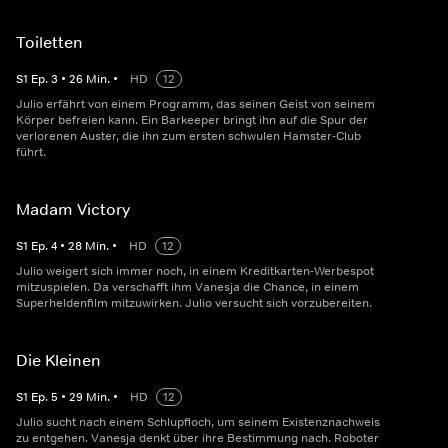
Toiletten
S
1
Ep.
3
•
26
Min.
•
HD
12
Julio erfährt von einem Programm, das seinen Geist von seinem
Körper befreien kann. Ein Barkeeper bringt ihn auf die Spur der
verlorenen Auster, die ihn zum ersten schwulen Hamster-Club
führt.
Madam Victory
S
1
Ep.
4
•
28
Min.
•
HD
12
Julio weigert sich immer noch, in einem Kreditkarten-Werbespot
mitzuspielen. Da verschafft ihm Vanesja die Chance, in einem
Superheldenfilm mitzuwirken. Julio versucht sich vorzubereiten.
Die Kleinen
S
1
Ep.
5
•
29
Min.
•
HD
12
Julio sucht nach einem Schlupfloch, um seinem Existenznachweis
zu entgehen. Vanesja denkt über ihre Bestimmung nach. Roboter