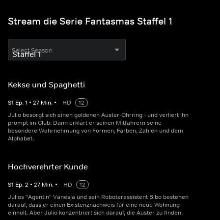
Stream die Serie Fantasmas Staffel 1
Select Season
Kekse und Spaghetti
S
1
Ep.
1
•
27
Min.
•
HD
12
Julio besorgt sich einen goldenen Auster-Ohrring - und verliert ihn
prompt im Club. Dann erklärt er seinen Mitfahrern seine
besondere Wahrnehmung von Formen, Farben, Zahlen und dem
Alphabet.
Hochverehrter Kunde
S
1
Ep.
2
•
27
Min.
•
HD
12
Julios "Agentin" Vanesja und sein Roboterassistent Bibo bestehen
darauf, dass er einen Existenznachweis für eine neue Wohnung
einholt. Aber Julio konzentriert sich darauf, die Auster zu finden.