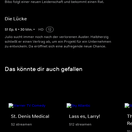
Bibo folgt einer neuen Leidenschaft und bekommt einen Rat.
Die Lücke
S
1
Ep.
6
•
30
Min.
•
HD
12
Julio sucht immer noch nach der verlorenen Auster. Halbherzig
schließt er einen Vertrag ab, um ein Projekt für ein Unternehmen
zu entwickeln. Da eröffnet sich eine aufregende neue Chance.
Das könnte dir auch gefallen
St. Denis Medical
Lass es, Larry!
Th
Re
S2 streamen
S12 streamen
S1