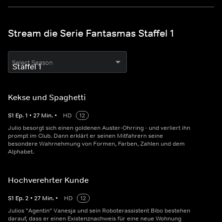
Stream die Serie Fantasmas Staffel 1
Select Season
Kekse und Spaghetti
S
1
Ep.
1
•
27
Min.
•
HD
12
Julio besorgt sich einen goldenen Auster-Ohrring - und verliert ihn
prompt im Club. Dann erklärt er seinen Mitfahrern seine
besondere Wahrnehmung von Formen, Farben, Zahlen und dem
Alphabet.
Hochverehrter Kunde
S
1
Ep.
2
•
27
Min.
•
HD
12
Julios "Agentin" Vanesja und sein Roboterassistent Bibo bestehen
darauf, dass er einen Existenznachweis für eine neue Wohnung