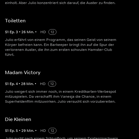
einholt. Aber Julio konzentriert sich darauf, die Auster zu finden.
Toiletten
S
1
Ep.
3
•
26
Min.
•
HD
12
Julio erfährt von einem Programm, das seinen Geist von seinem
Körper befreien kann. Ein Barkeeper bringt ihn auf die Spur der
verlorenen Auster, die ihn zum ersten schwulen Hamster-Club
führt.
Madam Victory
S
1
Ep.
4
•
28
Min.
•
HD
12
Julio weigert sich immer noch, in einem Kreditkarten-Werbespot
mitzuspielen. Da verschafft ihm Vanesja die Chance, in einem
Superheldenfilm mitzuwirken. Julio versucht sich vorzubereiten.
Die Kleinen
S
1
Ep.
5
•
29
Min.
•
HD
12
Julio sucht nach einem Schlupfloch, um seinem Existenznachweis