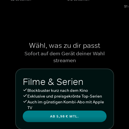
S1
Wähl, was zu dir passt
Sofort auf dem Gerät deiner Wahl
streamen
Filme & Serien
Blockbuster kurz nach dem Kino
Exklusive und preisgekrönte Top-Serien
Auch im günstigen Kombi-Abo mit Apple
TV
AB 5,98 € MTL.