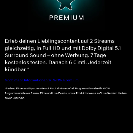
Erleb deinen Lieblingscontent auf 2 Streams
gleichzeitig, in Full HD und mit Dolby Digital 5.1
Surround Sound – ohne Werbung. 7 Tage
kostenlos testen. Danach 6 € mtl. Jederzeit
kündbar.*
Noch mehr Informationen zu WOW Premium
*Serien-, Filme- und Sport-Inhalte auf Abruf sind werbefrei. Programmhinweise für WOW
Programminhalte wie Serien, Filme und Live-Events, sowie Produkthinweise auf Live-Sendern bleiben
davon unberührt.