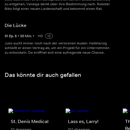
zu entgehen. Vanesja denkt über ihre Bestimmung nach. Roboter
Bibo folgt einer neuen Leidenschaft und bekommt einen Rat.
Die Lücke
S
1
Ep.
6
•
30
Min.
•
HD
12
Julio sucht immer noch nach der verlorenen Auster. Halbherzig
schließt er einen Vertrag ab, um ein Projekt für ein Unternehmen
zu entwickeln. Da eröffnet sich eine aufregende neue Chance.
Das könnte dir auch gefallen
St. Denis Medical
Lass es, Larry!
Th
Re
S2 streamen
S12 streamen