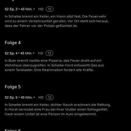
S
2
Ep.
3
•
43
Min.
•
HD
12
In Schalke brennt ein Keller, ein Mann sitzt fest. Die Feuerwehr
wird zu einem Verkehrsunfall gerufen. Vor Ort stellt sich heraus,
dass der Fahrer vor der Polizei geflüchtet ist.
Folge 4
S
2
Ep.
4
•
43
Min.
•
HD
12
In Buer brennt nachts eine Pizzeria, das Feuer droht auf ein
Wohnhaus überzugreifen. In Schalke-Nord entweicht Gas aus
einem Tanklaster. Eine Reanimation fordert alle Kräfte.
Folge 5
S
2
Ep.
5
•
43
Min.
•
HD
12
In Schalke brennt ein Keller, dichter Rauch erschwert die Rettung.
In Horst vermutet eine Frau bei ihrer Mutter einen Schlaganfall.
Nach einem Unfall ist eine Person im Auto eingeklemmt.
Folge 6