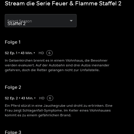
Stream die Serie Feuer & Flamme Staffel 2
Select Season
Folge 1
S
2
Ep.
1
•
43
Min.
•
HD
6
In Gelsenkirchen brennt es in einem Wohnhaus, die Bewohner
werden evakuiert. Auf der Autobahn sind drei Autos ineinander
gefahren, doch die Retter gelangen nicht zur Unfallstelle.
Folge 2
S
2
Ep.
2
•
43
Min.
•
HD
6
Ein Pferd stürzt in eine Jauchegrube und droht zu ertrinken. Eine
Frau zeigt Schlaganfall-Symptome. Im Keller eines Wohnhauses
kommt es zu einem gefährlichen Brand.
Folge 3