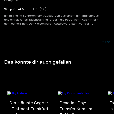
S
2
Ep.
6
•
44
Min.
•
HD
12
Ein Brand im Seniorenheim, Gasgeruch aus einem Einfamilienhaus
und ein eiskaltes Tauchtraining fordern die Feuerwehr. Auch intern
geht es heiß her: Der Fleischwurst-Wettbewerb steht vor der Tür.
mehr
Das könnte dir auch gefallen
Der stärkste Gegner
Deadline Day:
Fa
- Eintracht Frankfurt
Transfer-Krimi im
Is