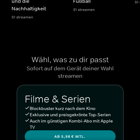
und die
Fußball
S1
Nachhaltigkeit
S1 streamen
S1 streamen
Wähl, was zu dir passt
Sofort auf dem Gerät deiner Wahl
streamen
Filme & Serien
Blockbuster kurz nach dem Kino
Exklusive und preisgekrönte Top-Serien
Auch im günstigen Kombi-Abo mit Apple
TV
AB 5,98 € MTL.