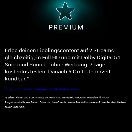
Erleb deinen Lieblingscontent auf 2 Streams
gleichzeitig, in Full HD und mit Dolby Digital 5.1
Surround Sound – ohne Werbung. 7 Tage
kostenlos testen. Danach 6 € mtl. Jederzeit
kündbar.*
Noch mehr Informationen zu WOW Premium
*Serien-, Filme- und Sport-Inhalte auf Abruf sind werbefrei. Programmhinweise für WOW
Programminhalte wie Serien, Filme und Live-Events, sowie Produkthinweise auf Live-Sendern bleiben
davon unberührt.