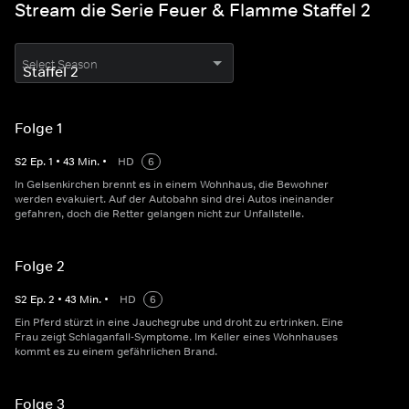
Stream die Serie Feuer & Flamme Staffel 2
Select Season
Folge 1
S
2
Ep.
1
•
43
Min.
•
HD
6
In Gelsenkirchen brennt es in einem Wohnhaus, die Bewohner
werden evakuiert. Auf der Autobahn sind drei Autos ineinander
gefahren, doch die Retter gelangen nicht zur Unfallstelle.
Folge 2
S
2
Ep.
2
•
43
Min.
•
HD
6
Ein Pferd stürzt in eine Jauchegrube und droht zu ertrinken. Eine
Frau zeigt Schlaganfall-Symptome. Im Keller eines Wohnhauses
kommt es zu einem gefährlichen Brand.
Folge 3