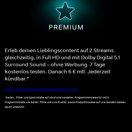
Erleb deinen Lieblingscontent auf 2 Streams
gleichzeitig, in Full HD und mit Dolby Digital 5.1
Surround Sound – ohne Werbung. 7 Tage
kostenlos testen. Danach 6 € mtl. Jederzeit
kündbar.*
Noch mehr Informationen zu WOW Premium
*Serien-, Filme- und Sport-Inhalte auf Abruf sind werbefrei. Programmhinweise für WOW
Programminhalte wie Serien, Filme und Live-Events, sowie Produkthinweise auf Live-Sendern bleiben
davon unberührt.