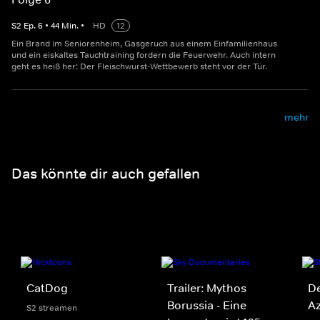
S
2
Ep.
6
•
44
Min.
•
HD
12
Ein Brand im Seniorenheim, Gasgeruch aus einem Einfamilienhaus
und ein eiskaltes Tauchtraining fordern die Feuerwehr. Auch intern
geht es heiß her: Der Fleischwurst-Wettbewerb steht vor der Tür.
mehr
Das könnte dir auch gefallen
CatDog
Trailer: Mythos
De
Borussia - Eine
A
S2 streamen