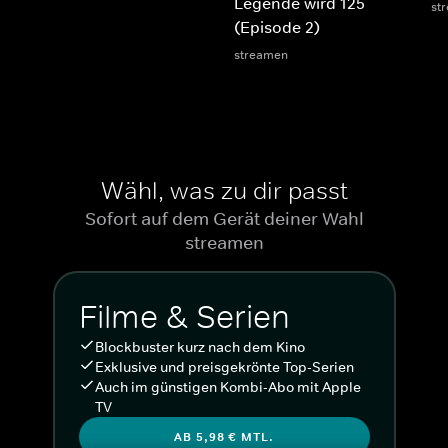
Legende wird 125
st
(Episode 2)
streamen
Wähl, was zu dir passt
Sofort auf dem Gerät deiner Wahl
streamen
Filme & Serien
Blockbuster kurz nach dem Kino
Exklusive und preisgekrönte Top-Serien
Auch im günstigen Kombi-Abo mit Apple
TV
AB 5,98 € MTL.