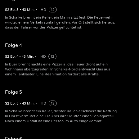
S
2
Ep.
3
•
43
Min.
•
HD
12
In Schalke brennt ein Keller, ein Mann sitzt fest. Die Feuerwehr
wird zu einem Verkehrsunfall gerufen. Vor Ort stellt sich heraus,
dass der Fahrer vor der Polizei geflüchtet ist.
Folge 4
S
2
Ep.
4
•
43
Min.
•
HD
12
In Buer brennt nachts eine Pizzeria, das Feuer droht auf ein
Wohnhaus überzugreifen. In Schalke-Nord entweicht Gas aus
einem Tanklaster. Eine Reanimation fordert alle Kräfte.
Folge 5
S
2
Ep.
5
•
43
Min.
•
HD
12
In Schalke brennt ein Keller, dichter Rauch erschwert die Rettung.
In Horst vermutet eine Frau bei ihrer Mutter einen Schlaganfall.
Nach einem Unfall ist eine Person im Auto eingeklemmt.
Folge 6