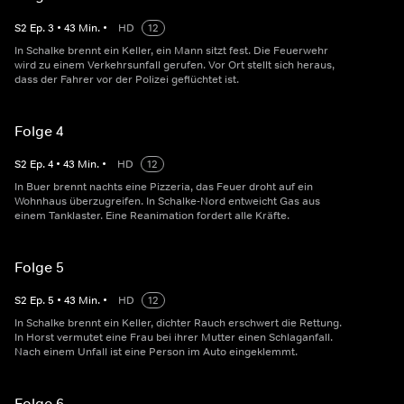
S
2
Ep.
3
•
43
Min.
•
HD
12
In Schalke brennt ein Keller, ein Mann sitzt fest. Die Feuerwehr
wird zu einem Verkehrsunfall gerufen. Vor Ort stellt sich heraus,
dass der Fahrer vor der Polizei geflüchtet ist.
Folge 4
S
2
Ep.
4
•
43
Min.
•
HD
12
In Buer brennt nachts eine Pizzeria, das Feuer droht auf ein
Wohnhaus überzugreifen. In Schalke-Nord entweicht Gas aus
einem Tanklaster. Eine Reanimation fordert alle Kräfte.
Folge 5
S
2
Ep.
5
•
43
Min.
•
HD
12
In Schalke brennt ein Keller, dichter Rauch erschwert die Rettung.
In Horst vermutet eine Frau bei ihrer Mutter einen Schlaganfall.
Nach einem Unfall ist eine Person im Auto eingeklemmt.
Folge 6