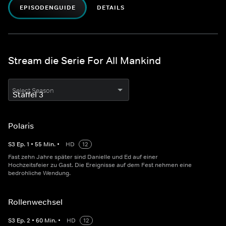
EPISODENGUIDE
DETAILS
Stream die Serie For All Mankind
Select Season
Polaris
S
3
Ep.
1
•
55
Min.
•
HD
12
Fast zehn Jahre später sind Danielle und Ed auf einer
Hochzeitsfeier zu Gast. Die Ereignisse auf dem Fest nehmen eine
bedrohliche Wendung.
Rollenwechsel
S
3
Ep.
2
•
60
Min.
•
HD
12