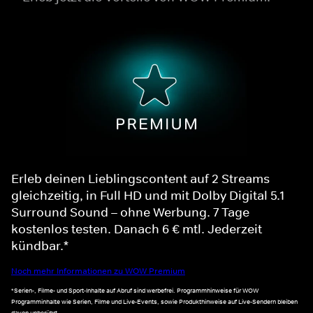
Erleb deinen Lieblingscontent auf 2 Streams
gleichzeitig, in Full HD und mit Dolby Digital 5.1
Surround Sound – ohne Werbung. 7 Tage
kostenlos testen. Danach 6 € mtl. Jederzeit
kündbar.*
Noch mehr Informationen zu WOW Premium
*Serien-, Filme- und Sport-Inhalte auf Abruf sind werbefrei. Programmhinweise für WOW
Programminhalte wie Serien, Filme und Live-Events, sowie Produkthinweise auf Live-Sendern bleiben