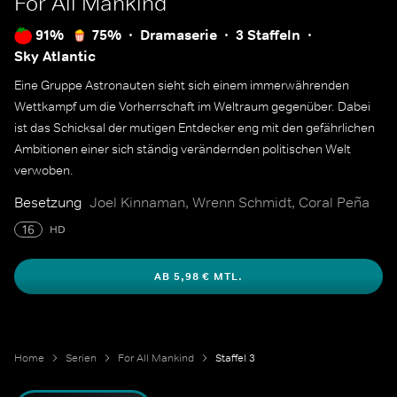
For All Mankind
91%
75%
Dramaserie
3 Staffeln
Sky Atlantic
Eine Gruppe Astronauten sieht sich einem immerwährenden
Wettkampf um die Vorherrschaft im Weltraum gegenüber. Dabei
ist das Schicksal der mutigen Entdecker eng mit den gefährlichen
Ambitionen einer sich ständig verändernden politischen Welt
verwoben.
Besetzung
Joel Kinnaman, Wrenn Schmidt, Coral Peña
16
HD
AB 5,98 € MTL.
Home
Serien
For All Mankind
Staffel 3