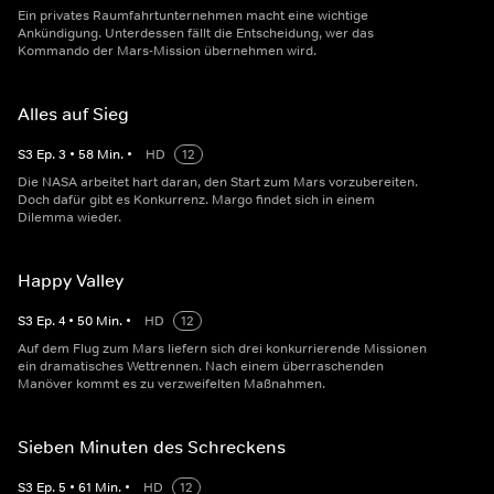
Ein privates Raumfahrtunternehmen macht eine wichtige
Ankündigung. Unterdessen fällt die Entscheidung, wer das
Kommando der Mars-Mission übernehmen wird.
Alles auf Sieg
S
3
Ep.
3
•
58
Min.
•
HD
12
Die NASA arbeitet hart daran, den Start zum Mars vorzubereiten.
Doch dafür gibt es Konkurrenz. Margo findet sich in einem
Dilemma wieder.
Happy Valley
S
3
Ep.
4
•
50
Min.
•
HD
12
Auf dem Flug zum Mars liefern sich drei konkurrierende Missionen
ein dramatisches Wettrennen. Nach einem überraschenden
Manöver kommt es zu verzweifelten Maßnahmen.
Sieben Minuten des Schreckens
S
3
Ep.
5
•
61
Min.
•
HD
12