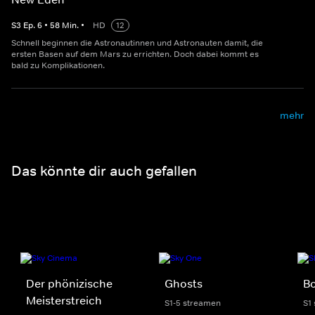
S
3
Ep.
6
•
58
Min.
•
HD
12
Schnell beginnen die Astronautinnen und Astronauten damit, die
ersten Basen auf dem Mars zu errichten. Doch dabei kommt es
bald zu Komplikationen.
mehr
Das könnte dir auch gefallen
Der phönizische
Ghosts
Bo
Meisterstreich
S1-5 streamen
S1