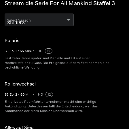
Stream die Serie For All Mankind Staffel 3
Select Season
Polaris
S
3
Ep.
1
•
55
Min.
•
HD
12
Fast zehn Jahre später sind Danielle und Ed auf einer
Hochzeitsfeier zu Gast. Die Ereignisse auf dem Fest nehmen eine
bedrohliche Wendung.
Rollenwechsel
S
3
Ep.
2
•
60
Min.
•
HD
12
Ein privates Raumfahrtunternehmen macht eine wichtige
Ankündigung. Unterdessen fällt die Entscheidung, wer das
Kommando der Mars-Mission übernehmen wird.
Alles auf Sieg