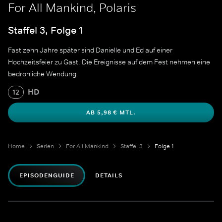
For All Mankind, Polaris
Staffel 3, Folge 1
Fast zehn Jahre später sind Danielle und Ed auf einer
Hochzeitsfeier zu Gast. Die Ereignisse auf dem Fest nehmen eine
bedrohliche Wendung.
HD
12
AB 5,98 € MTL.
Home
Serien
For All Mankind
Staffel 3
Folge 1
EPISODENGUIDE
DETAILS