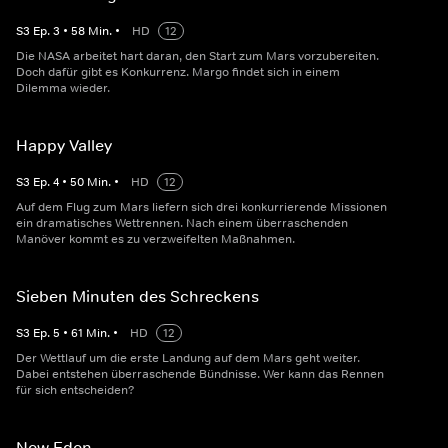
S
3
Ep.
3
•
58
Min.
•
HD
12
Die NASA arbeitet hart daran, den Start zum Mars vorzubereiten.
Doch dafür gibt es Konkurrenz. Margo findet sich in einem
Dilemma wieder.
Happy Valley
S
3
Ep.
4
•
50
Min.
•
HD
12
Auf dem Flug zum Mars liefern sich drei konkurrierende Missionen
ein dramatisches Wettrennen. Nach einem überraschenden
Manöver kommt es zu verzweifelten Maßnahmen.
Sieben Minuten des Schreckens
S
3
Ep.
5
•
61
Min.
•
HD
12
Der Wettlauf um die erste Landung auf dem Mars geht weiter.
Dabei entstehen überraschende Bündnisse. Wer kann das Rennen
für sich entscheiden?
New Eden