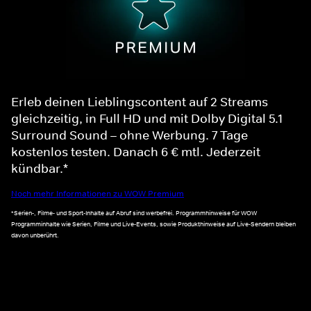
Erleb deinen Lieblingscontent auf 2 Streams
gleichzeitig, in Full HD und mit Dolby Digital 5.1
Surround Sound – ohne Werbung. 7 Tage
kostenlos testen. Danach 6 € mtl. Jederzeit
kündbar.*
Noch mehr Informationen zu WOW Premium
*Serien-, Filme- und Sport-Inhalte auf Abruf sind werbefrei. Programmhinweise für WOW
Programminhalte wie Serien, Filme und Live-Events, sowie Produkthinweise auf Live-Sendern bleiben
davon unberührt.