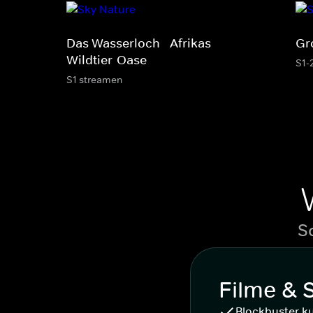
Das Wasserloch - Afrikas
Gr
Wildtier-Oase
S1-
S1 streamen
S
Filme & 
Blockbuster k