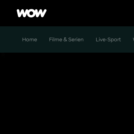
Home
Filme & Serien
Live-Sport