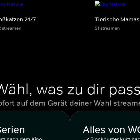
oßkatzen 24/7
Tierische Mamas
2 streamen
S1 streamen
Wähl, was zu dir pass
ofort auf dem Gerät deiner Wahl stream
Serien
Alles von 
urz nach dem Kino
Blockbuster kurz na