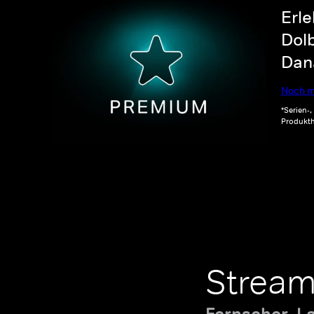
Erle
Dolb
Dana
Noch m
*Serien-
Produkth
Stream
Fernseher, L