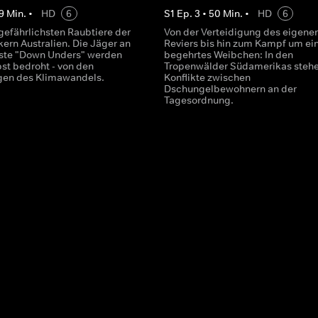
9
Min.
•
HD
6
S
1
Ep.
3
•
50
Min.
•
HD
6
gefährlichsten Raubtiere der
Von der Verteidigung des eigene
ern Australien. Die Jäger an
Reviers bis hin zum Kampf um ei
ste "Down Unders" werden
begehrtes Weibchen: In den
st bedroht - von den
Tropenwälder Südamerikas steh
gen des Klimawandels.
Konflikte zwischen
Dschungelbewohnern an der
Tagesordnung.