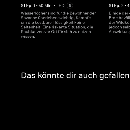
S
1
Ep.
1
•
50
Min.
•
HD
6
S
1
Ep.
2
•
4
Wasserlöcher sind für die Bewohner der
Einige der 
Savanne überlebenswichtig, Kämpfe
Erde bevölk
um die kostbare Flüssigkeit keine
der Wildkü
Seltenheit. Eine riskante Situation, die
jedoch selb
Raubkatzen vor Ort für sich zu nutzen
Auswirkun
wissen.
Das könnte dir auch gefallen