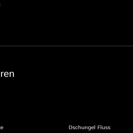
1
oren
te
Dschungel-Fluss