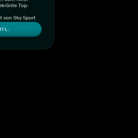
ekrönte Top-
t von Sky Sport
MTL.