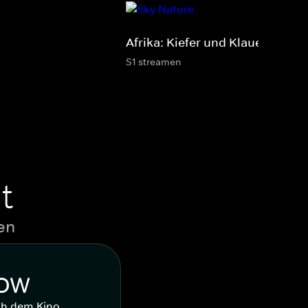
Afrika: Kiefer und Klauen
S1 streamen
t
en
WOW
ch dem Kino.