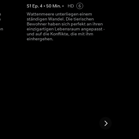
S
1
Ep.
4
•
50
Min.
•
HD
6
n
Wattenmeere unterliegen einem
n
ständigen Wandel. Die tierischen
Bewohner haben sich perfekt an ihren
en
einzigartigen Lebensraum angepasst -
und auf die Konflikte, die mit ihm
einhergehen.