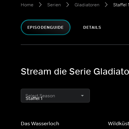
Home
Serien
Gladiatoren
Staffel 
EPISODENGUIDE
DETAILS
Stream die Serie Gladiat
Select Season
Das Wasserloch
Wildküs