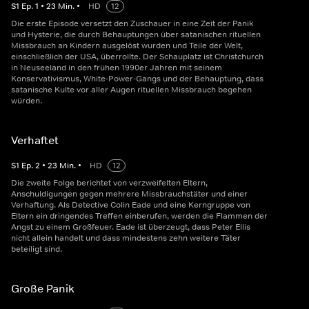
S
1
Ep.
1
•
23
Min.
•
HD
12
Die erste Episode versetzt den Zuschauer in eine Zeit der Panik
und Hysterie, die durch Behauptungen über satanischen rituellen
Missbrauch an Kindern ausgelöst wurden und Teile der Welt,
einschließlich der USA, überrollte. Der Schauplatz ist Christchurch
in Neuseeland in den frühen 1990er Jahren mit seinem
Konservativismus, White-Power-Gangs und der Behauptung, dass
satanische Kulte vor aller Augen rituellen Missbrauch begehen
würden.
Verhaftet
S
1
Ep.
2
•
23
Min.
•
HD
12
Die zweite Folge berichtet von verzweifelten Eltern,
Anschuldigungen gegen mehrere Missbrauchstäter und einer
Verhaftung. Als Detective Colin Eade und eine Kerngruppe von
Eltern ein dringendes Treffen einberufen, werden die Flammen der
Angst zu einem Großfeuer. Eade ist überzeugt, dass Peter Ellis
nicht allein handelt und dass mindestens zehn weitere Täter
beteiligt sind.
Große Panik