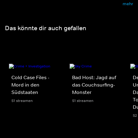
mehr
Das könnte dir auch gefallen
Cold Case Files -
Bad Host: Jagd auf
D
Mord in den
das Couchsurfing-
Un
Südstaaten
Monster
Da
To
S1 streamen
S1 streamen
Du
S2