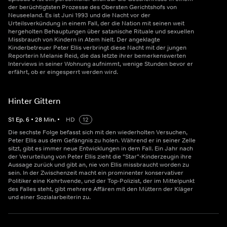
der berüchtigtsten Prozesse des Obersten Gerichtshofs von
Neuseeland. Es ist Juni 1993 und die Nacht vor der
Urteilsverkündung in einem Fall, der die Nation mit seinen weit
hergeholten Behauptungen über satanische Rituale und sexuellen
Missbrauch von Kindern in Atem hielt. Der angeklagte
Kinderbetreuer Peter Ellis verbringt diese Nacht mit der jungen
Reporterin Melanie Reid, die das letzte ihrer bemerkenswerten
Interviews in seiner Wohnung aufnimmt, wenige Stunden bevor er
erfährt, ob er eingesperrt werden wird.
Hinter Gittern
S
1
Ep.
6
•
28
Min.
•
HD
12
Die sechste Folge befasst sich mit den wiederholten Versuchen,
Peter Ellis aus dem Gefängnis zu holen. Während er in seiner Zelle
sitzt, gibt es immer neue Entwicklungen in dem Fall. Ein Jahr nach
der Verurteilung von Peter Ellis zieht die "Star"-Kinderzeugin ihre
Aussage zurück und gibt an, nie von Ellis missbraucht worden zu
sein. In der Zwischenzeit macht ein prominenter konservativer
Politiker eine Kehrtwende, und der Top-Polizist, der im Mittelpunkt
des Falles steht, gibt mehrere Affären mit den Müttern der Kläger
und einer Sozialarbeiterin zu.