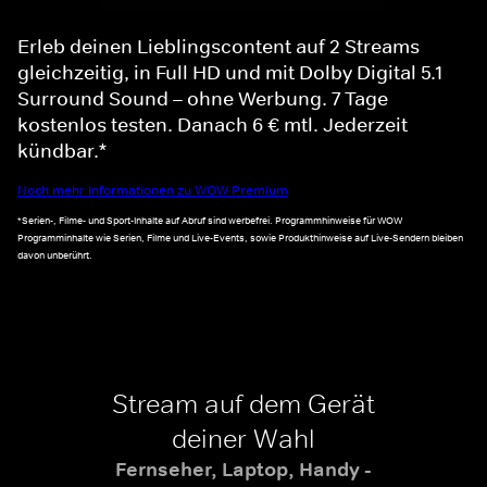
Erleb deinen Lieblingscontent auf 2 Streams
gleichzeitig, in Full HD und mit Dolby Digital 5.1
Surround Sound – ohne Werbung. 7 Tage
kostenlos testen. Danach 6 € mtl. Jederzeit
kündbar.*
Noch mehr Informationen zu WOW Premium
*Serien-, Filme- und Sport-Inhalte auf Abruf sind werbefrei. Programmhinweise für WOW
Programminhalte wie Serien, Filme und Live-Events, sowie Produkthinweise auf Live-Sendern bleiben
davon unberührt.
Stream auf dem Gerät
deiner Wahl
Fernseher, Laptop, Handy -