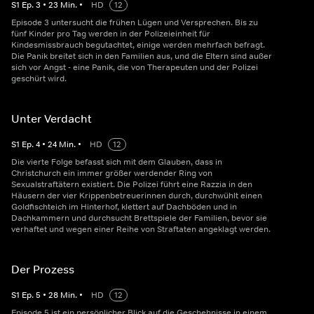
S
1
Ep.
3
•
23
Min.
•
HD
12
Episode 3 untersucht die frühen Lügen und Versprechen. Bis zu
fünf Kinder pro Tag werden in der Polizeieinheit für
Kindesmissbrauch begutachtet, einige werden mehrfach befragt.
Die Panik breitet sich in den Familien aus, und die Eltern sind außer
sich vor Angst - eine Panik, die von Therapeuten und der Polizei
geschürt wird.
Unter Verdacht
S
1
Ep.
4
•
24
Min.
•
HD
12
Die vierte Folge befasst sich mit dem Glauben, dass in
Christchurch ein immer größer werdender Ring von
Sexualstraftätern existiert. Die Polizei führt eine Razzia in den
Häusern der vier Krippenbetreuerinnen durch, durchwühlt einen
Goldfischteich im Hinterhof, klettert auf Dachböden und in
Dachkammern und durchsucht Brettspiele der Familien, bevor sie
verhaftet und wegen einer Reihe von Straftaten angeklagt werden.
Der Prozess
S
1
Ep.
5
•
28
Min.
•
HD
12
Episode 5 ist ein persönlicher Blick auf die Geschehnisse in einem