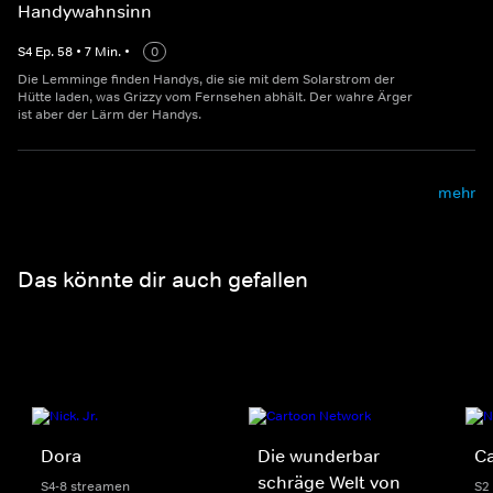
Handywahnsinn
S
4
Ep.
58
•
7
Min.
•
0
Die Lemminge finden Handys, die sie mit dem Solarstrom der
Hütte laden, was Grizzy vom Fernsehen abhält. Der wahre Ärger
ist aber der Lärm der Handys.
mehr
Das könnte dir auch gefallen
Dora
Die wunderbar
C
schräge Welt von
S4-8 streamen
S2