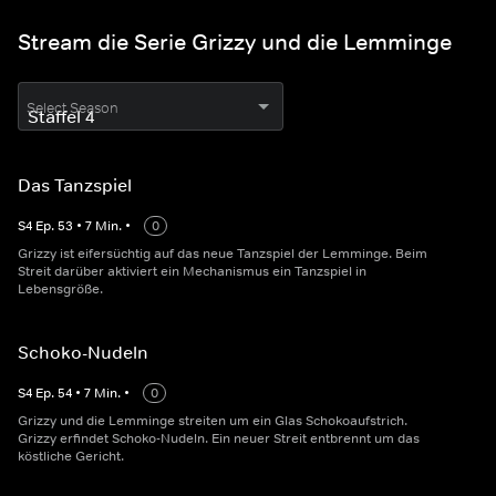
Stream die Serie Grizzy und die Lemminge
Select Season
Das Tanzspiel
S
4
Ep.
53
•
7
Min.
•
0
Grizzy ist eifersüchtig auf das neue Tanzspiel der Lemminge. Beim
Streit darüber aktiviert ein Mechanismus ein Tanzspiel in
Lebensgröße.
Schoko-Nudeln
S
4
Ep.
54
•
7
Min.
•
0
Grizzy und die Lemminge streiten um ein Glas Schokoaufstrich.
Grizzy erfindet Schoko-Nudeln. Ein neuer Streit entbrennt um das
köstliche Gericht.