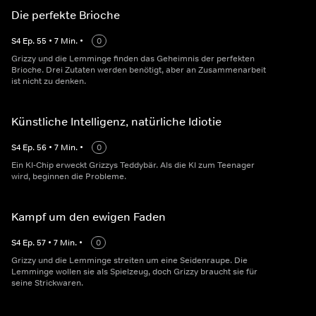
Die perfekte Brioche
S
4
Ep.
55
•
7
Min.
•
0
Grizzy und die Lemminge finden das Geheimnis der perfekten
Brioche. Drei Zutaten werden benötigt, aber an Zusammenarbeit
ist nicht zu denken.
Künstliche Intelligenz, natürliche Idiotie
S
4
Ep.
56
•
7
Min.
•
0
Ein KI-Chip erweckt Grizzys Teddybär. Als die KI zum Teenager
wird, beginnen die Probleme.
Kampf um den ewigen Faden
S
4
Ep.
57
•
7
Min.
•
0
Grizzy und die Lemminge streiten um eine Seidenraupe. Die
Lemminge wollen sie als Spielzeug, doch Grizzy braucht sie für
seine Strickwaren.