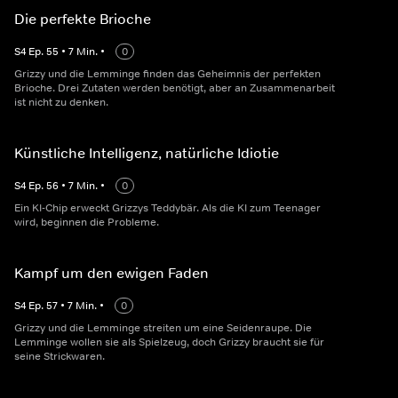
Die perfekte Brioche
S
4
Ep.
55
•
7
Min.
•
0
Grizzy und die Lemminge finden das Geheimnis der perfekten
Brioche. Drei Zutaten werden benötigt, aber an Zusammenarbeit
ist nicht zu denken.
Künstliche Intelligenz, natürliche Idiotie
S
4
Ep.
56
•
7
Min.
•
0
Ein KI-Chip erweckt Grizzys Teddybär. Als die KI zum Teenager
wird, beginnen die Probleme.
Kampf um den ewigen Faden
S
4
Ep.
57
•
7
Min.
•
0
Grizzy und die Lemminge streiten um eine Seidenraupe. Die
Lemminge wollen sie als Spielzeug, doch Grizzy braucht sie für
seine Strickwaren.