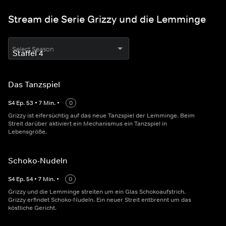
Stream die Serie Grizzy und die Lemminge
Select Season
Das Tanzspiel
S
4
Ep.
53
•
7
Min.
•
0
Grizzy ist eifersüchtig auf das neue Tanzspiel der Lemminge. Beim
Streit darüber aktiviert ein Mechanismus ein Tanzspiel in
Lebensgröße.
Schoko-Nudeln
S
4
Ep.
54
•
7
Min.
•
0
Grizzy und die Lemminge streiten um ein Glas Schokoaufstrich.
Grizzy erfindet Schoko-Nudeln. Ein neuer Streit entbrennt um das
köstliche Gericht.