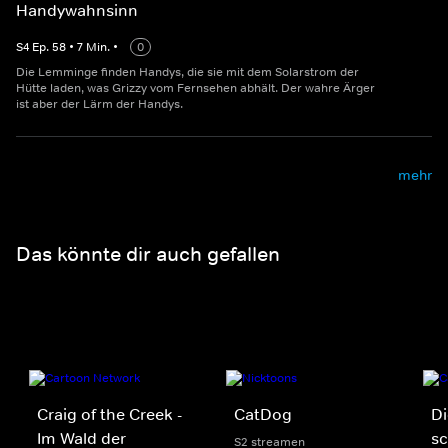
Handywahnsinn
S
4
Ep.
58
•
7
Min.
•
0
Die Lemminge finden Handys, die sie mit dem Solarstrom der
Hütte laden, was Grizzy vom Fernsehen abhält. Der wahre Ärger
ist aber der Lärm der Handys.
mehr
Das könnte dir auch gefallen
Craig of the Creek -
CatDog
D
Im Wald der
sc
S2 streamen