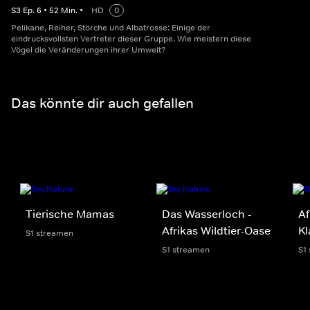
S
3
Ep.
6
•
52
Min.
•
HD
0
Pelikane, Reiher, Störche und Albatrosse: Einige der
eindrucksvollsten Vertreter dieser Gruppe. Wie meistern diese
Vögel die Veränderungen ihrer Umwelt?
Das könnte dir auch gefallen
Tierische Mamas
Das Wasserloch -
Af
Afrikas Wildtier-Oase
K
S1 streamen
S1 streamen
S1