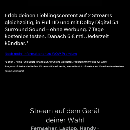
Erleb deinen Lieblingscontent auf 2 Streams
gleichzeitig, in Full HD und mit Dolby Digital 5.1
Surround Sound – ohne Werbung. 7 Tage
kostenlos testen. Danach 6 € mtl. Jederzeit
kündbar.*
Noch mehr Informationen zu WOW Premium
*Serien-, Filme- und Sport-Inhalte auf Abruf sind werbefrei. Programmhinweise für WOW
Programminhalte wie Serien, Filme und Live-Events, sowie Produkthinweise auf Live-Sendern bleiben
davon unberührt.
Stream auf dem Gerät
deiner Wahl
Fernseher, Laptop, Handy -