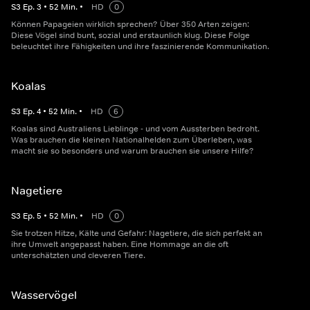
S
3
Ep.
3
•
52
Min.
•
HD
0
Können Papageien wirklich sprechen? Über 350 Arten zeigen:
Diese Vögel sind bunt, sozial und erstaunlich klug. Diese Folge
beleuchtet ihre Fähigkeiten und ihre faszinierende Kommunikation.
Koalas
S
3
Ep.
4
•
52
Min.
•
HD
6
Koalas sind Australiens Lieblinge - und vom Aussterben bedroht.
Was brauchen die kleinen Nationalhelden zum Überleben, was
macht sie so besonders und warum brauchen sie unsere Hilfe?
Nagetiere
S
3
Ep.
5
•
52
Min.
•
HD
0
Sie trotzen Hitze, Kälte und Gefahr: Nagetiere, die sich perfekt an
ihre Umwelt angepasst haben. Eine Hommage an die oft
unterschätzten und cleveren Tiere.
Wasservögel