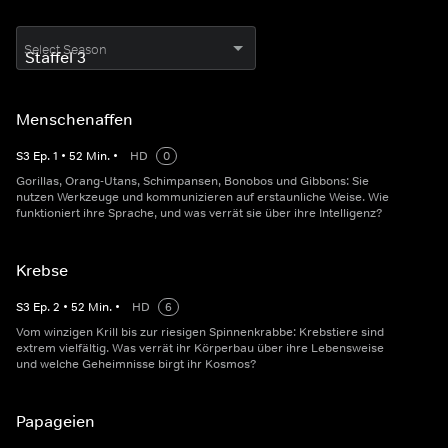
Select Season
Menschenaffen
S
3
Ep.
1
•
52
Min.
•
HD
0
Gorillas, Orang-Utans, Schimpansen, Bonobos und Gibbons: Sie
nutzen Werkzeuge und kommunizieren auf erstaunliche Weise. Wie
funktioniert ihre Sprache, und was verrät sie über ihre Intelligenz?
Krebse
S
3
Ep.
2
•
52
Min.
•
HD
6
Vom winzigen Krill bis zur riesigen Spinnenkrabbe: Krebstiere sind
extrem vielfältig. Was verrät ihr Körperbau über ihre Lebensweise
und welche Geheimnisse birgt ihr Kosmos?
Papageien