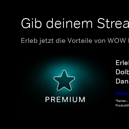
Gib deinem Stre
Erleb jetzt die Vorteile von WOW
Erle
Dolb
Dana
Noch m
*Serien-
Produkth