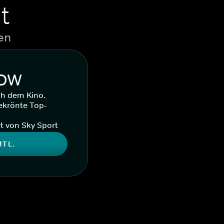
t
en
WOW
ch dem Kino.
ekrönte Top-
t von Sky Sport
MTL.