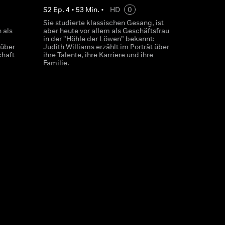
S
2
Ep.
4
•
53
Min.
•
HD
0
Sie studierte klassischen Gesang, ist
 als
aber heute vor allem als Geschäftsfrau
in der "Höhle der Löwen" bekannt:
 über
Judith Williams erzählt im Porträt über
chaft
ihre Talente, ihre Karriere und ihre
Familie.