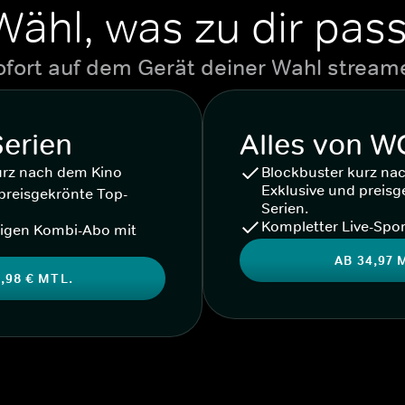
Wähl, was zu dir pass
ofort auf dem Gerät deiner Wahl stream
Serien
Alles von 
urz nach dem Kino
Blockbuster kurz na
Exklusive und preisg
preisgekrönte Top-
Serien.
Kompletter Live-Spor
igen Kombi-Abo mit
AB 34,97 
,98 € MTL.