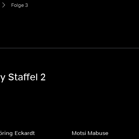
Folge 3
y Staffel 2
öring-Eckardt
Motsi Mabuse