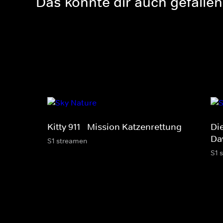
Das könnte dir auch gefallen
Kitty 911 - Mission Katzenrettung
Di
Da
S1 streamen
S1 