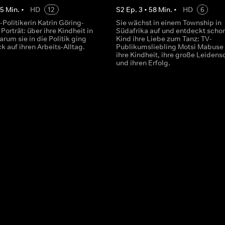
45
Min.
•
HD
12
S
2
Ep.
3
•
58
Min.
•
HD
6
Politikerin Katrin Göring-
Sie wächst in einem Township in
Porträt: über ihre Kindheit in
Südafrika auf und entdeckt schon
rum sie in die Politik ging
Kind ihre Liebe zum Tanz: TV-
ck auf ihren Arbeits-Alltag.
Publikumsliebling Motsi Mabuse
ihre Kindheit, ihre große Leidens
und ihren Erfolg.