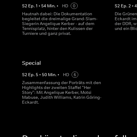
S
2
Ep.
1
•
54
Min.
•
HD
0
S
2
Ep.
2
•
Hautnah dabei: Die Dokumentation
Die Grünen-
begleitet die dreimalige Grand-Slam-
Eckardt im 
Siegerin Angelique Kerber - auf dem
der DDR, wa
Tennisplatz, hinter den Kulissen der
und ein Bli
Turniere und ganz privat.
Special
S
2
Ep.
5
•
50
Min.
•
HD
6
Zusammenfassung der Porträts mit den
Highlights der zweiten Staffel "Her
Story": Mit Angelique Kerber, Motsi
Mabuse, Judith Williams, Katrin Göring-
Eckardt.