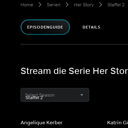
Home
Serien
Her Story
Staffel 2
EPISODENGUIDE
DETAILS
Stream die Serie Her Stor
Select Season
Angelique Kerber
Katrin G