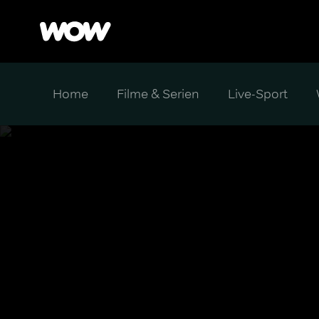
Home
Filme & Serien
Live-Sport