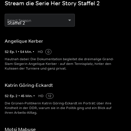
Stream die Serie Her Story Staffel 2
Select Season
Angelique Kerber
S
2
Ep.
1
•
54
Min.
•
HD
0
Hautnah dabei: Die Dokumentation begleitet die dreimalige Grand-
Slam-Siegerin Angelique Kerber - auf dem Tennisplatz, hinter den
Kulissen der Turniere und ganz privat.
Katrin Göring-Eckardt
S
2
Ep.
2
•
45
Min.
•
HD
12
Die Grünen-Politikerin Katrin Göring-Eckardt im Porträt: über ihre
Kindheit in der DDR, warum sie in die Politik ging und ein Blick auf
ihren Arbeits-Alltag.
Motsi Mabuse