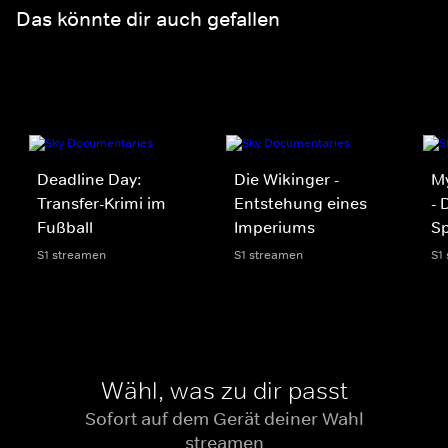
Das könnte dir auch gefallen
Deadline Day:
Die Wikinger -
My
Transfer-Krimi im
Entstehung eines
- 
Fußball
Imperiums
S
S1 streamen
S1 streamen
S1
Wähl, was zu dir passt
Sofort auf dem Gerät deiner Wahl
streamen