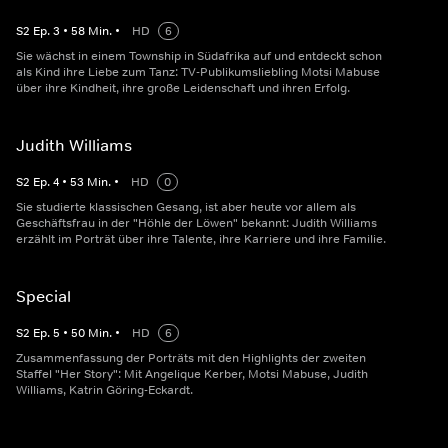
S
2
Ep.
3
•
58
Min.
•
HD
6
Sie wächst in einem Township in Südafrika auf und entdeckt schon
als Kind ihre Liebe zum Tanz: TV-Publikumsliebling Motsi Mabuse
über ihre Kindheit, ihre große Leidenschaft und ihren Erfolg.
Judith Williams
S
2
Ep.
4
•
53
Min.
•
HD
0
Sie studierte klassischen Gesang, ist aber heute vor allem als
Geschäftsfrau in der "Höhle der Löwen" bekannt: Judith Williams
erzählt im Porträt über ihre Talente, ihre Karriere und ihre Familie.
Special
S
2
Ep.
5
•
50
Min.
•
HD
6
Zusammenfassung der Porträts mit den Highlights der zweiten
Staffel "Her Story": Mit Angelique Kerber, Motsi Mabuse, Judith
Williams, Katrin Göring-Eckardt.