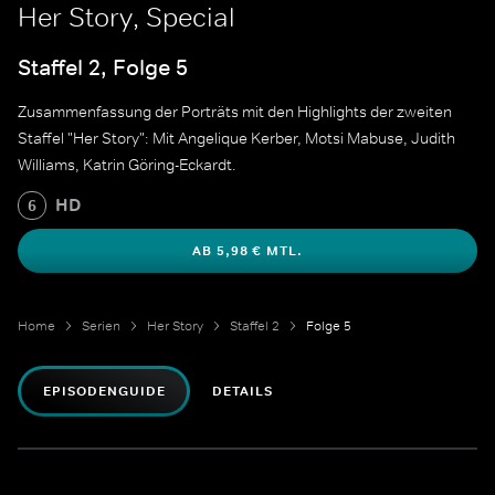
Her Story, Special
Staffel 2, Folge 5
Zusammenfassung der Porträts mit den Highlights der zweiten
Staffel "Her Story": Mit Angelique Kerber, Motsi Mabuse, Judith
Williams, Katrin Göring-Eckardt.
HD
6
AB 5,98 € MTL.
Home
Serien
Her Story
Staffel 2
Folge 5
EPISODENGUIDE
DETAILS