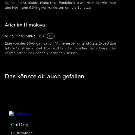
Kunst und Artefakte. Hohe Nazi-Funktionäre wie Heinrich Himmler
und Hermann Göring konkurrierten um die Schätze.
Arier im Himalaya
S
1
Ep.
6
•
43
Min.
•
HD
12
Eine von der SS-Organisation "Ahnenerbe" unterstützte Expedition
führte 1939 nach Tibet. Dort suchten die Forscher nach Spuren der
vermeintlich überlegenen "arischen Rasse".
Das könnte dir auch gefallen
CatDog
S2 streamen