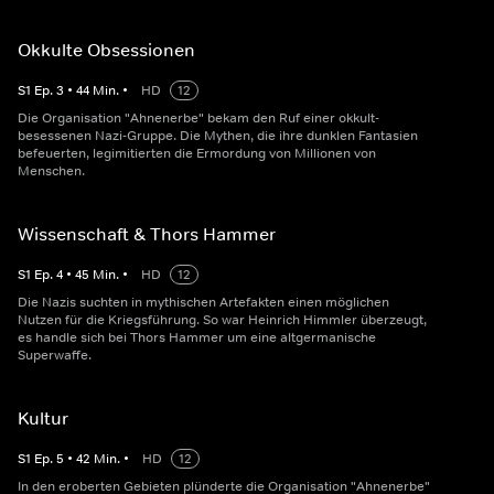
Okkulte Obsessionen
S
1
Ep.
3
•
44
Min.
•
HD
12
Die Organisation "Ahnenerbe" bekam den Ruf einer okkult-
besessenen Nazi-Gruppe. Die Mythen, die ihre dunklen Fantasien
befeuerten, legimitierten die Ermordung von Millionen von
Menschen.
Wissenschaft & Thors Hammer
S
1
Ep.
4
•
45
Min.
•
HD
12
Die Nazis suchten in mythischen Artefakten einen möglichen
Nutzen für die Kriegsführung. So war Heinrich Himmler überzeugt,
es handle sich bei Thors Hammer um eine altgermanische
Superwaffe.
Kultur
S
1
Ep.
5
•
42
Min.
•
HD
12
In den eroberten Gebieten plünderte die Organisation "Ahnenerbe"