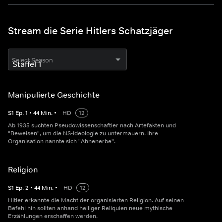
Stream die Serie Hitlers Schatzjäger
Select Season
Manipulierte Geschichte
S
1
Ep.
1
•
44
Min.
•
HD
12
Ab 1935 suchten Pseudowissenschaftler nach Artefakten und
"Beweisen", um die NS-Ideologie zu untermauern. Ihre
Organisation nannte sich "Ahnenerbe".
Religion
S
1
Ep.
2
•
44
Min.
•
HD
12
Hitler erkannte die Macht der organisierten Religion. Auf seinen
Befehl hin sollten anhand heiliger Reliquien neue mythische
Erzählungen erschaffen werden.